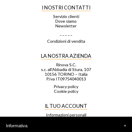
I NOSTRI CONTATTI
Servizio clienti
Dove siamo
Newsletter
_ _ _ _ _
Condizioni di vendita
LA NOSTRA AZIENDA
Rinova S.C.
s.c. all’Abbadia di Stura, 107
10156 TORINO – Italia
P.Iva IT09754040013
Privacy policy
Cookie policy
IL TUO ACCOUNT
Informazioni personali
Ordini
Note di credito
Informativa
×
Indirizzi