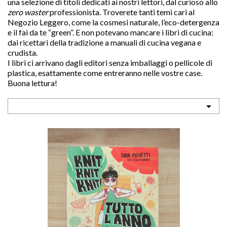
una selezione di titoli 
dedicati ai nostri lettori, dal curioso allo 
zero waster 
professionista. Troverete tanti temi cari al 
Negozio Leggero, come la cosmesi naturale, l’eco-detergenza 
e il fai da te “green”. E non potevano mancare i libri di cucina: 
dai ricettari della tradizione a manuali di cucina vegana e 
crudista.
I libri ci arrivano dagli editori senza imballaggi o pellicole di 
sho
plastica, esattamente come entreranno nelle vostre case. 

Buona lettura!

