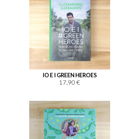
IO E I GREEN HEROES
17,90 €
Prezzo