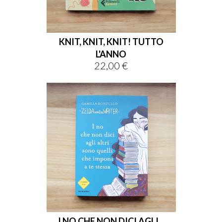
KNIT, KNIT, KNIT! TUTTO
L'ANNO
22,00 €
Prezzo
I NO CHE NON DICI AGLI...