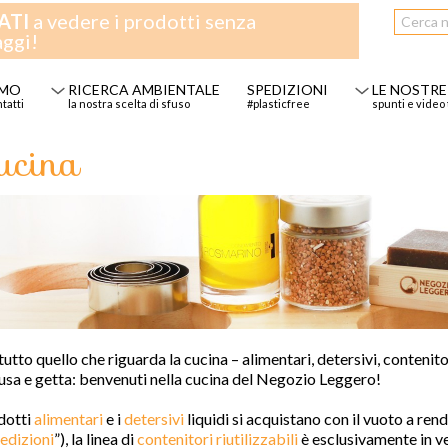
ATI
a vedere i prodotti senza
aggi!
AMO
RICERCA AMBIENTALE
SPEDIZIONI
LE NOSTRE
ntatti
la nostra scelta di sfuso
#plasticfree
spunti e video 
ucina
tutto quello
che riguarda la cucina
–
alimentari, detersivi, contenit
usa e getta
: benvenuti nella cucina del
Negozio Leggero!
odotti
alimentari
e i
detersivi
liquidi
si acquistano con il vuoto a rend
edizioni
”)
, la linea di
contenitori riutilizzabili
è esclusivamente in ve