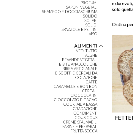
PROFUMI
e durevoli
SAPONI VEGETALI
solo quella
SHAMPOO E DOCCIASCHIUMA
SOLIDO
SOLARI
Ordina per
SOLIDI
SPAZZOLE E PETTINI
VISO
ALIMENTI
VEDI TUTTO
ALGHE
BEVANDE VEGETALI
BIBITE ANALCOLICHE
BIRRA ARTIGIANALE
BISCOTTI E CEREALI DA
COLAZIONE
CAFFÈ
CARAMELLE E BON BON
CEREALI
CIOCCOLATINI
CIOCCOLATO E CACAO
COCKTAIL A BASSA
GRADAZIONE
CONDIMENTI
FETTE 
COUS COUS
CREME SPALMABILI
FARINE E PREPARATI
FRUTTA SECCA