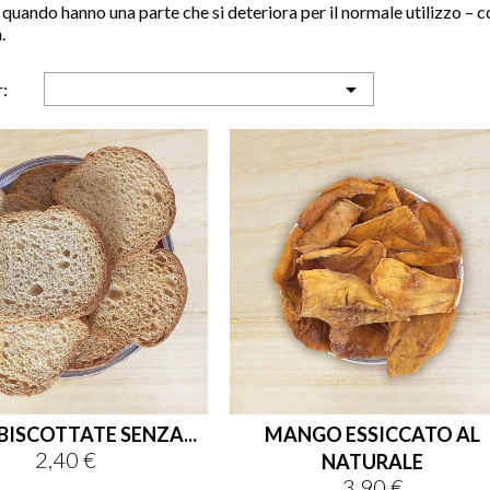
,
quando hanno una parte che si deteriora per il n
ormale
utilizzo
–
c
.

:
BISCOTTATE SENZA...
MANGO ESSICCATO AL
2,40 €
Prezzo
NATURALE
3,90 €
Prezzo