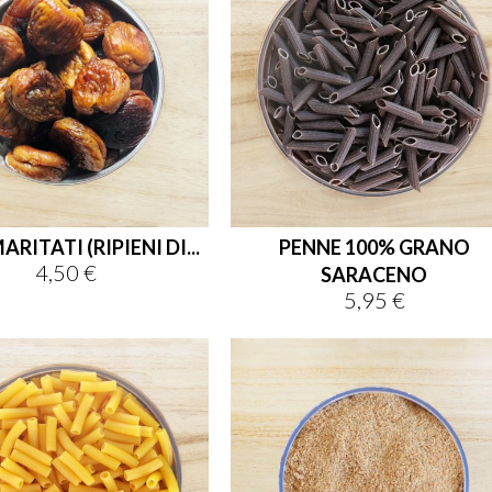
ARITATI (RIPIENI DI...
PENNE 100% GRANO
4,50 €
Prezzo
SARACENO
5,95 €
Prezzo