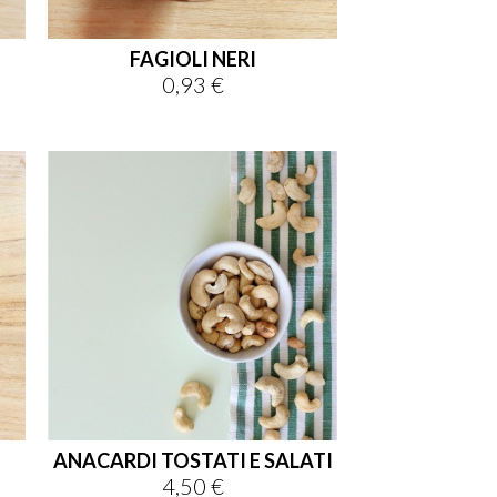
FAGIOLI NERI
0,93 €
Prezzo
ANACARDI TOSTATI E SALATI
4,50 €
Prezzo