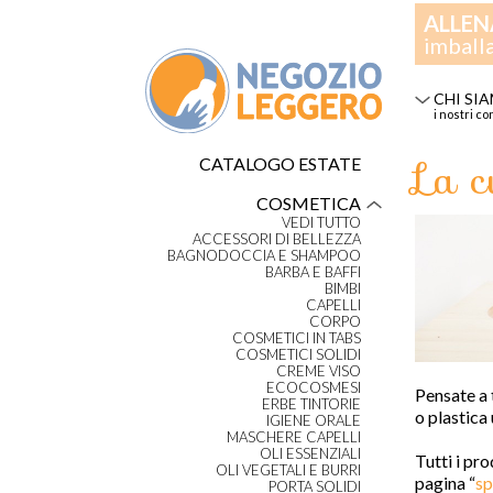
ALLEN
imball
CHI SI
i nostri co
La c
CATALOGO ESTATE
COSMETICA
VEDI TUTTO
ACCESSORI DI BELLEZZA
BAGNODOCCIA E SHAMPOO
BARBA E BAFFI
BIMBI
CAPELLI
CORPO
COSMETICI IN TABS
COSMETICI SOLIDI
CREME VISO
ECOCOSMESI
Pensate a 
ERBE TINTORIE
o
plastica 
IGIENE ORALE
MASCHERE CAPELLI
OLI ESSENZIALI
Tutti i pr
OLI VEGETALI E BURRI
pagina
“
sp
PORTA SOLIDI