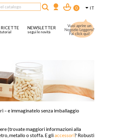

IT
0
 RICETTE
NEWSLETTER
tutorial
segui le novità
ori
–
e
immagin
atelo senza
imballaggio
ere (
trovate maggiori informazioni alla
tro, metallo o stoffa. E gli
accessori
? R
obusti