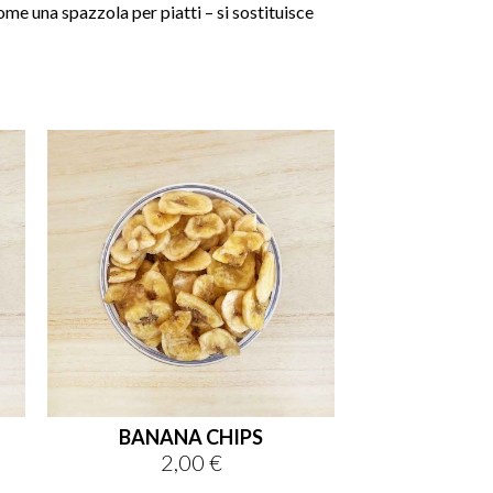
ome
una spazzola per piatti
–
si
sostituisce

shopping_cart

BANANA CHIPS
2,00 €
Prezzo