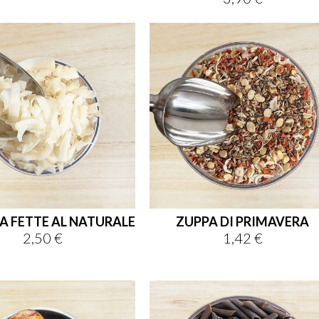
A FETTE AL NATURALE
ZUPPA DI PRIMAVERA
2,50 €
1,42 €
Prezzo
Prezzo