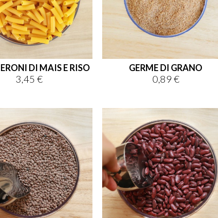
RONI DI MAIS E RISO
GERME DI GRANO
3,45 €
0,89 €
Prezzo
Prezzo