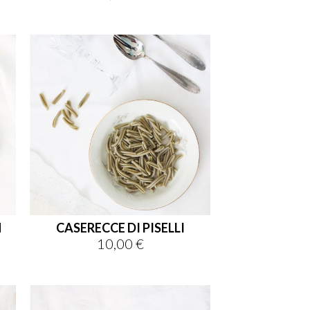
N
CASERECCE DI PISELLI
10,00 €
Prezzo