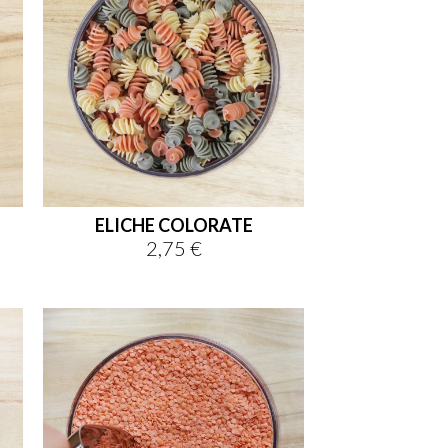
ELICHE COLORATE
2,75 €
Prezzo