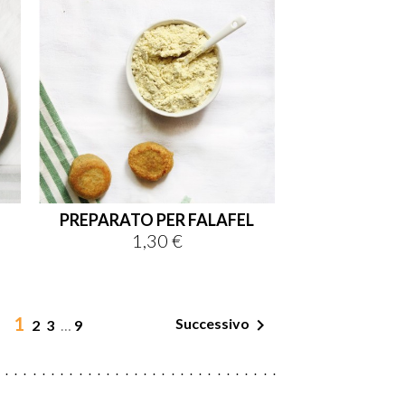
PREPARATO PER FALAFEL
1,30 €
Prezzo
1

Successivo
2
3
…
9