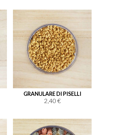
GRANULARE DI PISELLI
2,40 €
Prezzo