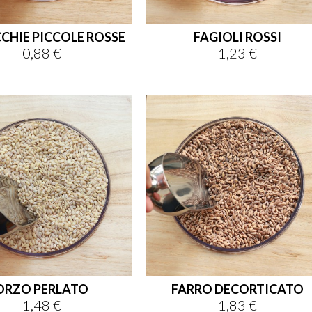
CHIE PICCOLE ROSSE
FAGIOLI ROSSI
0,88 €
1,23 €
Prezzo
Prezzo
ORZO PERLATO
FARRO DECORTICATO
1,48 €
1,83 €
Prezzo
Prezzo