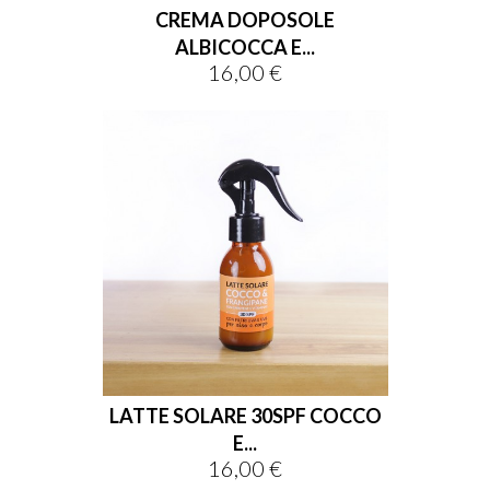
CREMA DOPOSOLE
ALBICOCCA E...
16,00 €
Prezzo
LATTE SOLARE 30SPF COCCO
E...
16,00 €
Prezzo