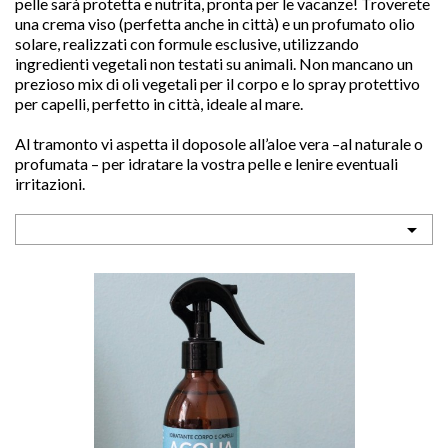
pelle sarà protetta e nutrita, pronta per le vacanze! Troverete
una crema viso (perfetta anche in città) e un profumato olio
solare, realizzati con formule esclusive, utilizzando
ingredienti vegetali non testati su animali. Non mancano un
prezioso mix di oli vegetali per il corpo e lo spray protettivo
per capelli, perfetto in città, ideale al mare.
sho
Al tramonto vi aspetta il doposole all’aloe vera –al naturale o

profumata – per idratare la vostra pelle e lenire eventuali

irritazioni.
