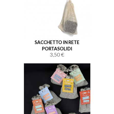
sho

SACCHETTO IN RETE

PORTASOLIDI
3,50 €
Prezzo