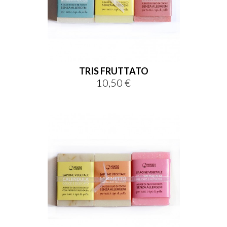
TRIS FRUTTATO
10,50 €
Prezzo