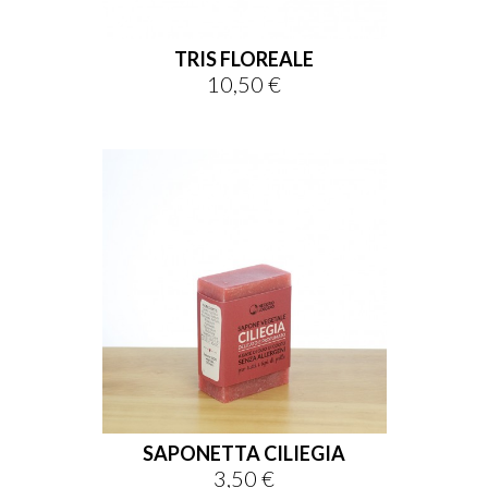
TRIS FLOREALE
10,50 €
Prezzo
SAPONETTA CILIEGIA
3,50 €
Prezzo