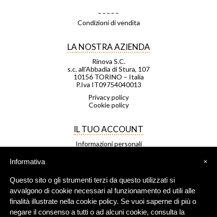
_ _ _ _ _
Condizioni di vendita
LA NOSTRA AZIENDA
Rinova S.C.
s.c. all’Abbadia di Stura, 107
10156 TORINO – Italia
P.Iva IT09754040013
Privacy policy
Cookie policy
IL TUO ACCOUNT
Informazioni personali
Ordini
Note di credito
Informativa
×
Indirizzi
Buoni
Questo sito o gli strumenti terzi da questo utilizzati si
Le mie liste di desideri
I miei avvisi
avvalgono di cookie necessari al funzionamento ed utili alle
finalità illustrate nella cookie policy. Se vuoi saperne di più o
negare il consenso a tutti o ad alcuni cookie, consulta la
FRANCHISING