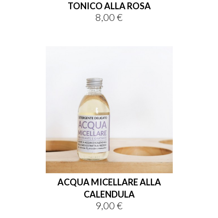
TONICO ALLA ROSA
8,00 €
Prezzo
ACQUA MICELLARE ALLA
CALENDULA
9,00 €
Prezzo