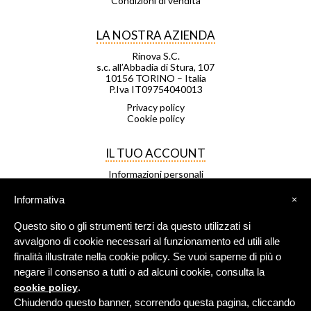
Condizioni di vendita
LA NOSTRA AZIENDA
Rinova S.C.
s.c. all’Abbadia di Stura, 107
10156 TORINO – Italia
P.Iva IT09754040013
Privacy policy
Cookie policy
IL TUO ACCOUNT
Informazioni personali
Ordini
Note di credito
Informativa
×
Indirizzi
Buoni
Questo sito o gli strumenti terzi da questo utilizzati si
Le mie liste di desideri
I miei avvisi
avvalgono di cookie necessari al funzionamento ed utili alle
finalità illustrate nella cookie policy. Se vuoi saperne di più o
negare il consenso a tutti o ad alcuni cookie, consulta la
FRANCHISING
.
cookie policy
Negozio Leggero è una rete di
Chiudendo questo banner, scorrendo questa pagina, cliccando
negozi in franchising.