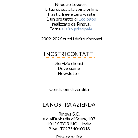
Negozio Leggero
la tua spesa alla spina online
Plastic free e zero waste
È un progetto di
Ecologos
realizzato da Rinova.
Torna
al sito principale
.
2009-2026 tutti i diritti riservati
I NOSTRI CONTATTI
Servizio clienti
Dove siamo
Newsletter
_ _ _ _ _
Condizioni di vendita
LA NOSTRA AZIENDA
Rinova S.C.
s.c. all’Abbadia di Stura, 107
10156 TORINO – Italia
P.Iva IT09754040013
Privacy policy