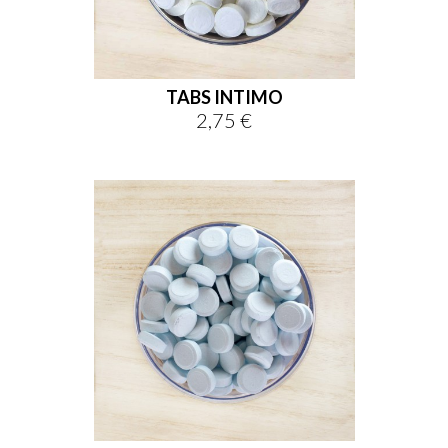
TABS INTIMO
2,75 €
Prezzo