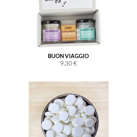
BUON VIAGGIO
9,30 €
Prezzo