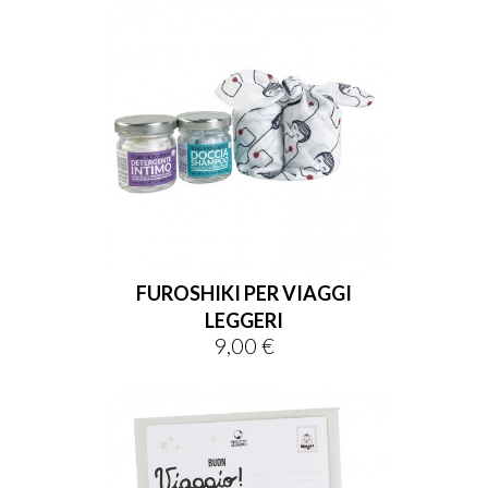
sho


FUROSHIKI PER VIAGGI
LEGGERI
9,00 €
Prezzo