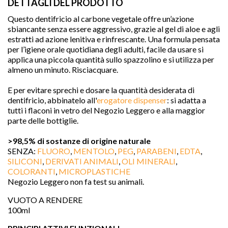
DETTAGLI DEL PRODOTTO
Questo dentifricio al carbone vegetale offre un’azione
sbiancante senza essere aggressivo, grazie al gel di aloe e agli
estratti ad azione lenitiva e rinfrescante. Una formula pensata
per l’igiene orale quotidiana degli adulti, facile da usare si
applica una piccola quantità sullo spazzolino e si utilizza per
almeno un minuto. Risciacquare.
E per evitare sprechi e dosare
la quantità desiderata di
dentifricio, abbinatelo all'
erogatore dispenser
: si adatta a
tutti i flaconi in vetro del Negozio Leggero e alla maggior
parte delle bottiglie.
>98,5% di sostanze di origine naturale

SENZA:
FLUORO
,
MENTOLO
,
PEG
,
PARABENI
,
EDTA
,
SILICONI
,
DERIVATI ANIMALI
,
OLI MINERALI
,
COLORANTI
,
MICROPLASTICHE
Negozio Leggero non fa test su animali.
favorite
VUOTO A RENDERE
100ml