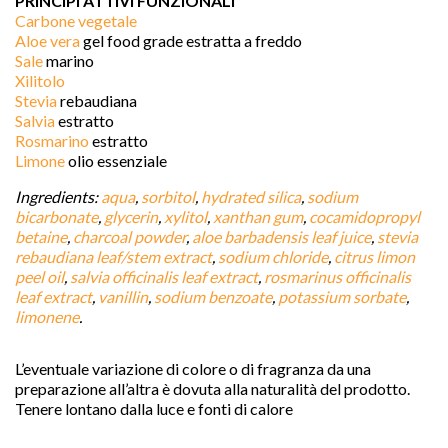
PRINCIPI ATTIVI FUNZIONALI
Carbone vegetale
Aloe vera
gel food grade estratta a freddo
Sale
marino
Xilitolo
Stevia
rebaudiana
Salvia
estratto
Rosmarino
estratto
Limone
olio essenziale
Ingredients:
aqua
,
sorbitol
,
hydrated silica
,
sodium
bicarbonate
,
glycerin
,
xylitol
,
xanthan gum
,
cocamidopropyl
betaine
,
charcoal powder
,
aloe barbadensis leaf juice
,
stevia
rebaudiana leaf/stem extract
,
sodium chloride
,
citrus limon
peel oil
,
salvia officinalis leaf extract
,
rosmarinus officinalis
leaf extract
,
vanillin
,
sodium benzoate
,
potassium sorbate
,
limonene
.
L’eventuale variazione di colore o di fragranza da una
preparazione all’altra è dovuta alla naturalità del prodotto.
Tenere lontano dalla luce e fonti di calore