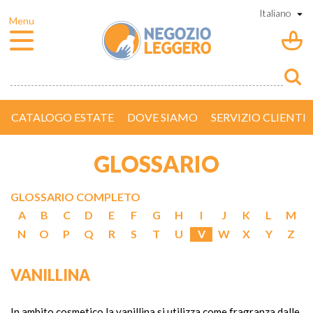
CATALOGO ESTATE
DOVE SIAMO
SERVIZIO CLIENTI
GLOSSARIO
GLOSSARIO COMPLETO
A
B
C
D
E
F
G
H
I
J
K
L
M
N
O
P
Q
R
S
T
U
V
W
X
Y
Z
VANILLINA
In ambito cosmetico la vanillina si utilizza come fragranza dalle