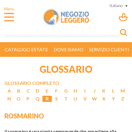
CATALOGO ESTATE
DOVE SIAMO
SERVIZIO CLIENTI
GLOSSARIO
GLOSSARIO COMPLETO
A
B
C
D
E
F
G
H
I
J
K
L
M
N
O
P
Q
R
S
T
U
V
W
X
Y
Z
ROSMARINO
Il rosmarino è una pianta sempreverde che appartiene alla