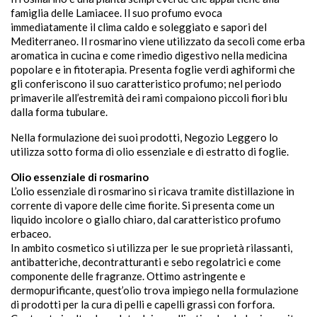
famiglia delle Lamiacee. Il suo profumo evoca
immediatamente il clima caldo e soleggiato e sapori del
Mediterraneo. Il rosmarino viene utilizzato da secoli come erba
aromatica in cucina e come rimedio digestivo nella medicina
popolare e in fitoterapia. Presenta foglie verdi aghiformi che
gli conferiscono il suo caratteristico profumo; nel periodo
sho
primaverile all’estremità dei rami compaiono piccoli fiori blu

dalla forma tubulare.

Nella formulazione dei suoi prodotti, Negozio Leggero lo
utilizza sotto forma di olio essenziale e di estratto di foglie.
Olio essenziale di rosmarino
L’olio essenziale di rosmarino si ricava tramite distillazione in
corrente di vapore delle cime fiorite. Si presenta come un
liquido incolore o giallo chiaro, dal caratteristico profumo
erbaceo.
In ambito cosmetico si utilizza per le sue proprietà rilassanti,
antibatteriche, decontratturanti e sebo regolatrici e come
componente delle fragranze. Ottimo astringente e
dermopurificante, quest’olio trova impiego nella formulazione
di prodotti per la cura di pelli e capelli grassi con forfora.