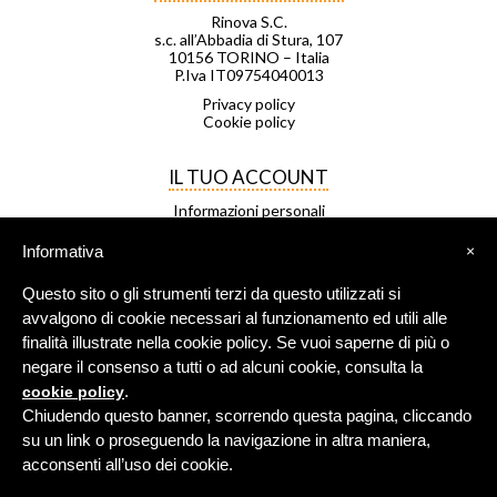
Rinova S.C.
s.c. all’Abbadia di Stura, 107
10156 TORINO – Italia
P.Iva IT09754040013
Privacy policy
Cookie policy
IL TUO ACCOUNT
Informazioni personali
Ordini
Note di credito
Informativa
×
Indirizzi
Buoni
Questo sito o gli strumenti terzi da questo utilizzati si
Le mie liste di desideri
I miei avvisi
avvalgono di cookie necessari al funzionamento ed utili alle
finalità illustrate nella cookie policy. Se vuoi saperne di più o
negare il consenso a tutti o ad alcuni cookie, consulta la
FRANCHISING
.
cookie policy
Negozio Leggero è una rete di
Chiudendo questo banner, scorrendo questa pagina, cliccando
negozi in franchising.
su un link o proseguendo la navigazione in altra maniera,
Per maggiori info
clicca qui
.
acconsenti all’uso dei cookie.