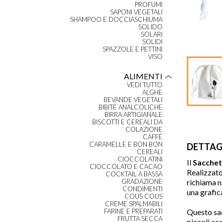
PROFUMI
SAPONI VEGETALI
SHAMPOO E DOCCIASCHIUMA
SOLIDO
SOLARI
SOLIDI
SPAZZOLE E PETTINI
VISO
ALIMENTI
VEDI TUTTO
ALGHE
BEVANDE VEGETALI
BIBITE ANALCOLICHE
BIRRA ARTIGIANALE
BISCOTTI E CEREALI DA
COLAZIONE
CAFFÈ
CARAMELLE E BON BON
DETTAG
CEREALI
CIOCCOLATINI
Il
Sacchet
CIOCCOLATO E CACAO
Realizzato
COCKTAIL A BASSA
richiama n
GRADAZIONE
CONDIMENTI
una grafic
COUS COUS
CREME SPALMABILI
Questo sa
FARINE E PREPARATI
FRUTTA SECCA
piccoli ac