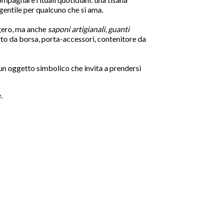
gentile per qualcuno che si ama.
gero, ma anche
saponi artigianali
,
guanti

tto da borsa, porta-accessori, contenitore da
 un oggetto simbolico che invita a prendersi
.