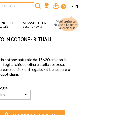

IT
0
 RICETTE
NEWSLETTER
tutorial
segui le novità
 IN COTONE - RITUALI
in cotone naturale da 15×20 cm con la
i: foglia, chiocciolina e stella sospesa.
creare confezioni regalo, kit benessere o
 quotidiani.
logia