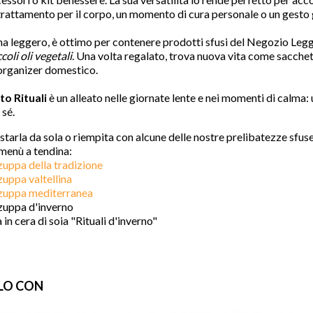
 trattamento per il corpo, un momento di cura personale o un gesto 
 leggero, è ottimo per contenere prodotti sfusi del Negozio Leg
ccoli oli vegetali
. Una volta regalato, trova nuova vita come sacche
organizer domestico.
to Rituali
è un alleato nelle giornate lente e nei momenti di calma:
sé.
favorite
starla da sola o riempita con alcune delle nostre prelibatezze sfuse
 menù a tendina:
zuppa della tradizione
uppa valtellina
zuppa mediterranea
 zuppa d'inverno
 in cera di soia "Rituali d'inverno"
LO CON