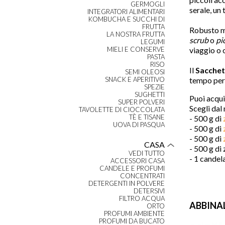
GERMOGLI
serale, un
INTEGRATORI ALIMENTARI
KOMBUCHA E SUCCHI DI
FRUTTA
Robusto ma
LA NOSTRA FRUTTA
scrub
o
pi
LEGUMI
viaggio o 
MIELI E CONSERVE
PASTA
RISO
Il
Sacchet
SEMI OLEOSI
tempo per 
SNACK E APERITIVO
SPEZIE
SUGHETTI
Puoi acqui
SUPER POLVERI
Scegli dal
TAVOLETTE DI CIOCCOLATA
TÈ E TISANE
- 500 g di
UOVA DI PASQUA
- 500 g di
z
- 500 g di
CASA
- 500 g di
VEDI TUTTO
- 1 candela
ACCESSORI CASA
CANDELE E PROFUMI
CONCENTRATI
DETERGENTI IN POLVERE
DETERSIVI
FILTRO ACQUA
ABBINA
ORTO
PROFUMI AMBIENTE
PROFUMI DA BUCATO