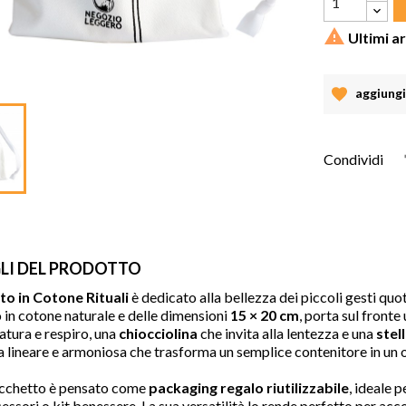

Ultimi ar
aggiungi 
Condividi
LI DEL PRODOTTO
to in Cotone Rituali
è dedicato alla bellezza dei piccoli gesti quot
 in cotone naturale e delle dimensioni
15 × 20 cm
, porta sul fronte
atura e respiro, una
chiocciolina
che invita alla lentezza e una
stel
a lineare e armoniosa che trasforma un semplice contenitore in un
cchetto è pensato come
packaging regalo riutilizzabile
, ideale 
cessori o kit benessere. La sua versatilità lo rende perfetto per acc