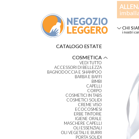
ALLEN
imball
CHI SI
i nostri co
CATALOGO ESTATE
COSMETICA
VEDI TUTTO
ACCESSORI DI BELLEZZA
BAGNODOCCIA E SHAMPOO
BARBA E BAFFI
BIMBI
CAPELLI
CORPO
COSMETICI IN TABS
COSMETICI SOLIDI
CREME VISO
ECOCOSMESI
ERBE TINTORIE
IGIENE ORALE
MASCHERE CAPELLI
OLI ESSENZIALI
OLI VEGETALI E BURRI
PORTA SOLIDI