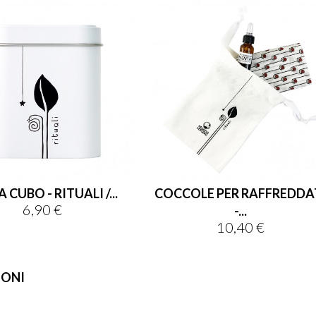
 CUBO - RITUALI /...
COCCOLE PER RAFFREDDA
6,90 €
Prezzo
-...
10,40 €
Prezzo
IONI