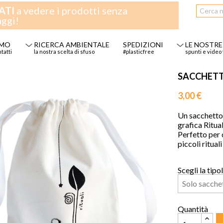
ATI
a vedere i prodotti senza
aggi!
AMO
RICERCA AMBIENTALE
SPEDIZIONI
LE NOSTRE
ntatti
la nostra scelta di sfuso
#plasticfree
spunti e video 
SACCHETTO
3,00 €
Un sacchetto 
grafica Ritual
Perfetto per 
piccoli rituali
Scegli la tipo
Quantità