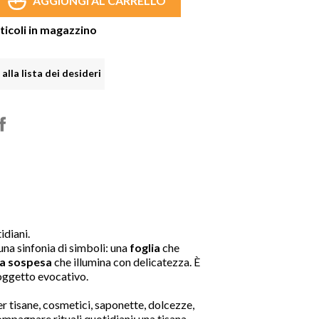
AGGIUNGI AL CARRELLO
ticoli in magazzino

shopping_cart

alla lista dei desideri
idiani.
 una sinfonia di simboli: una
foglia
che
la sospesa
che illumina con delicatezza. È
 oggetto evocativo.
per tisane, cosmetici, saponette, dolcezze,
ompagnare rituali quotidiani: una tisana