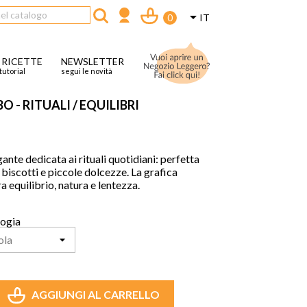

IT
0
 RICETTE
NEWSLETTER
tutorial
segui le novità
O - RITUALI / EQUILIBRI
ante dedicata ai rituali quotidiani: perfetta
, biscotti e piccole dolcezze. La grafica
a equilibrio, natura e lentezza.
logia
AGGIUNGI AL CARRELLO