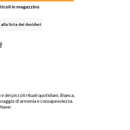
ticoli in magazzino
alla lista dei desideri

shopping_cart

 e dei piccoli rituali quotidiani. Bianca,
essaggio di armonia e consapevolezza.
hiave: