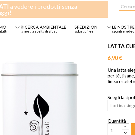
ATI
a vedere i prodotti senza
aggi!
AMO
RICERCA AMBIENTALE
SPEDIZIONI
LE NOSTRE
ntatti
la nostra scelta di sfuso
#plasticfree
spunti e video 
LATTA CUB
6,90 €
Una latta eleg
per tè, tisane
lineare celebr
Scegli la tipo
Quantità