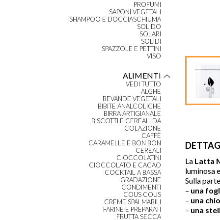
PROFUMI
SAPONI VEGETALI
SHAMPOO E DOCCIASCHIUMA
SOLIDO
SOLARI
SOLIDI
SPAZZOLE E PETTINI
VISO
ALIMENTI
VEDI TUTTO
ALGHE
BEVANDE VEGETALI
BIBITE ANALCOLICHE
BIRRA ARTIGIANALE
BISCOTTI E CEREALI DA
COLAZIONE
CAFFÈ
CARAMELLE E BON BON
DETTAG
CEREALI
CIOCCOLATINI
La
Latta M
CIOCCOLATO E CACAO
luminosa e
COCKTAIL A BASSA
Sulla part
GRADAZIONE
CONDIMENTI
–
una fogl
COUS COUS
–
una chio
CREME SPALMABILI
–
una ste
FARINE E PREPARATI
FRUTTA SECCA