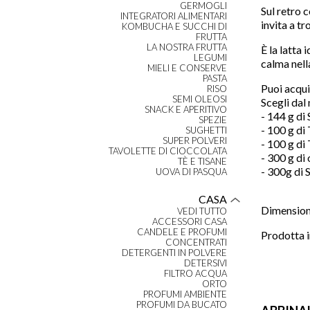
GERMOGLI
Sul retro 
INTEGRATORI ALIMENTARI
invita a t
KOMBUCHA E SUCCHI DI
FRUTTA
LA NOSTRA FRUTTA
È la latta
LEGUMI
calma nella
MIELI E CONSERVE
PASTA
Puoi acqui
RISO
SEMI OLEOSI
Scegli dal
SNACK E APERITIVO
- 144 g di
SPEZIE
- 100 g di 
SUGHETTI
SUPER POLVERI
- 100 g di
TAVOLETTE DI CIOCCOLATA
- 300 g di
TÈ E TISANE
- 300g di 
UOVA DI PASQUA
CASA
Dimensioni
VEDI TUTTO
ACCESSORI CASA
CANDELE E PROFUMI
Prodotta in
CONCENTRATI
DETERGENTI IN POLVERE
DETERSIVI
FILTRO ACQUA
ORTO
PROFUMI AMBIENTE
PROFUMI DA BUCATO