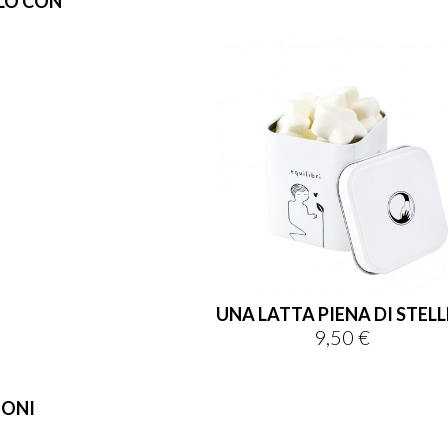
LO CON
UNA LATTA PIENA DI STELLE
9,50 €
Prezzo
IONI