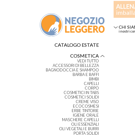
ALLEN
imball
CHI SI
i nostri co
CATALOGO ESTATE
COSMETICA
VEDI TUTTO
ACCESSORI DI BELLEZZA
BAGNODOCCIA E SHAMPOO
BARBA E BAFFI
BIMBI
CAPELLI
CORPO
COSMETICI IN TABS
COSMETICI SOLIDI
CREME VISO
ECOCOSMESI
ERBE TINTORIE
IGIENE ORALE
MASCHERE CAPELLI
OLI ESSENZIALI
OLI VEGETALI E BURRI
PORTA SOLIDI