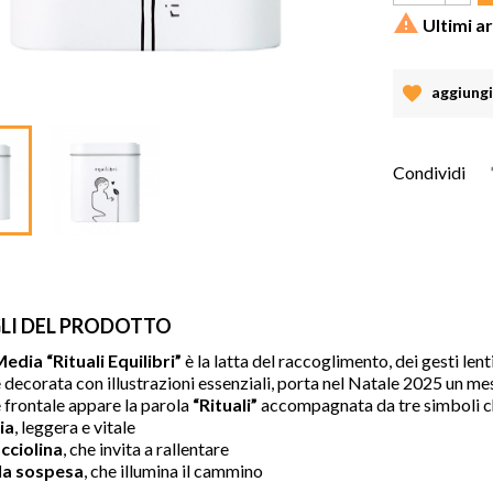

Ultimi ar
aggiungi 
Condividi
LI DEL PRODOTTO
edia “Rituali Equilibri”
è la latta del raccoglimento, dei gesti lenti
 decorata con illustrazioni essenziali, porta nel Natale 2025 un m
e frontale appare la parola
“Rituali”
accompagnata da tre simboli c
ia
, leggera e vitale
cciolina
, che invita a rallentare
lla sospesa
, che illumina il cammino