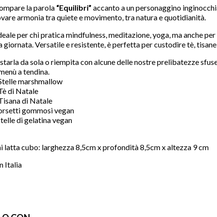
compare la parola
“Equilibri”
accanto a un personaggino inginocchia
rovare armonia tra quiete e movimento, tra natura e quotidianità.
 ideale per chi pratica mindfulness, meditazione, yoga, ma anche p
 giornata. Versatile e resistente, è perfetta per custodire tè, tisane
starla da sola o riempita con alcune delle nostre prelibatezze sfuse
 menù a tendina.
favorite
 Stelle marshmallow
Tè di
Natale
 Tisana di Natale
 orsetti gommosi vegan
Stelle di gelatina vegan
 latta cubo: larghezza 8,5cm x profondità 8,5cm x altezza 9 cm
 Italia