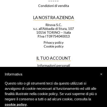
Condizioni di vendita
LA NOSTRA AZIENDA
Rinova S.C.
s.c. all’Abbadia di Stura, 107
10156 TORINO – Italia
P.Iva IT09754040013
Privacy policy
Cookie policy
IL TUO ACCOUNT
Informazioni personali
Ordini
Note di credito
Informativa
×
Indirizzi
Buoni
Questo sito o gli strumenti terzi da questo utilizzati si
Le mie liste di desideri
I miei avvisi
avvalgono di cookie necessari al funzionamento ed utili alle
finalità illustrate nella cookie policy. Se vuoi saperne di più o
negare il consenso a tutti o ad alcuni cookie, consulta la
FRANCHISING
.
cookie policy