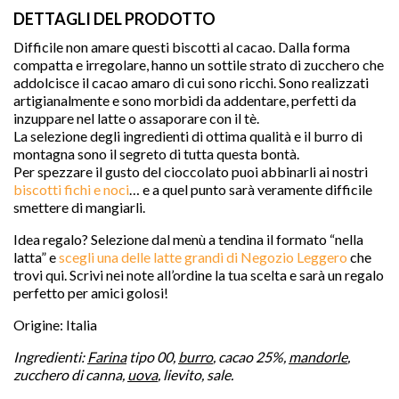
DETTAGLI DEL PRODOTTO
Difficile non amare questi biscotti al cacao. Dalla forma
compatta e irregolare, hanno un sottile strato di zucchero che
addolcisce il cacao amaro di cui sono ricchi. Sono realizzati
artigianalmente e sono morbidi da addentare, perfetti da
inzuppare nel latte o assaporare con il tè.
La selezione degli ingredienti di ottima qualità e il burro di
montagna sono il segreto di tutta questa bontà.
Per spezzare il gusto del cioccolato puoi abbinarli ai nostri
biscotti fichi e noci
… e a quel punto sarà veramente difficile
smettere di mangiarli.
Idea regalo? Selezione dal menù a tendina il formato “nella
latta” e
scegli una delle latte grandi di Negozio Leggero
che

trovi qui. Scrivi nei note all’ordine la tua scelta e sarà un regalo
perfetto per amici golosi!
Origine: Italia
favorite
Ingredienti:
Farina
tipo 00,
burro
, cacao 25%,
mandorle
,
zucchero di canna,
uova
, lievito, sale.