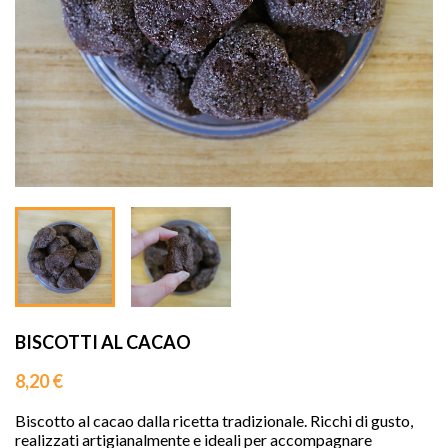
sho


BISCOTTI AL CACAO
8,20 €
Biscotto al cacao dalla ricetta tradizionale. Ricchi di gusto,
realizzati artigianalmente e ideali per accompagnare