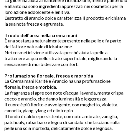
La glicerina aiuta a mantenere l’idratazione, mentre pantenolo
e allantoina sono ingredienti apprezzati nei cosmetici per la
loro azione addolcente e lenitiva.
L’estratto di arancio dolce caratterizza il prodotto e richiama
la sua nota fresca e agrumata.
Il ruolo dell’urea nella crema mani
È una sostanza naturalmente presente nella pelle e fa parte
del fattore naturale di idratazione.
Nei cosmetici viene utilizzata perché aiuta la pelle a
trattenere acqua nello strato superficiale, migliorando la
sensazione di morbidezza e comfort.
Profumazione floreale, fresca e morbida
La Crema mani Karité e Arancio ha una profumazione
floreale, fresca e morbida.
La fragranza si apre con note d’acqua, lavanda, menta crispa,
cocco e arancio, che danno luminosità e leggerezza.
Il cuore è più fiorito e avvolgente, con mughetto, violetta,
cannella, ylang-ylang ed eliotropio.
Il fondo è caldo e persistente, con note ambrate, vaniglia,
patchouly, rabarbaro e legno di sandalo, che lasciano sulla
pelle una scia morbida, delicatamente dolce e legnosa.