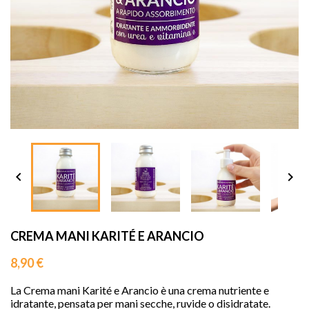
sho




CREMA MANI KARITÉ E ARANCIO
8,90 €
La Crema mani Karité e Arancio è una crema nutriente e
idratante, pensata per mani secche, ruvide o disidratate.