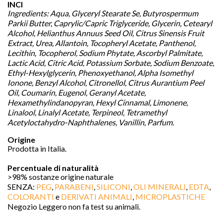
INCI
Ingredients: Aqua, Glyceryl Stearate Se, Butyrospermum
Parkii Butter, Caprylic/Capric Triglyceride, Glycerin, Cetearyl
Alcohol, Helianthus Annuus Seed Oil, Citrus Sinensis Fruit
Extract, Urea, Allantoin, Tocopheryl Acetate, Panthenol,
Lecithin, Tocopherol, Sodium Phytate, Ascorbyl Palmitate,
Lactic Acid, Citric Acid, Potassium Sorbate, Sodium Benzoate,
Ethyl-Hexylglycerin, Phenoxyethanol, Alpha Isomethyl
Ionone, Benzyl Alcohol, Citronellol, Citrus Aurantium Peel
Oil, Coumarin, Eugenol, Geranyl Acetate,
Hexamethylindanopyran, Hexyl Cinnamal, Limonene,
Linalool, Linalyl Acetate, Terpineol, Tetramethyl
Acetyloctahydro-Naphthalenes, Vanillin, Parfum.
Origine
Prodotta in Italia.
Percentuale di naturalità
>98% sostanze origine naturale
SENZA:
PEG
,
PARABENI
,
SILICONI
,
OLI MINERALI
,
EDTA
,
COLORANTI
e
DERIVATI ANIMALI
,
MICROPLASTICHE
Negozio Leggero non fa test su animali.