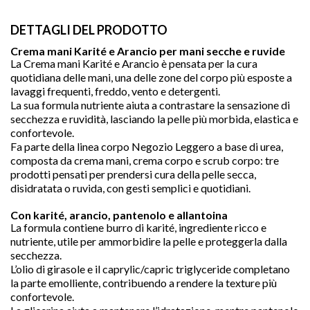
DETTAGLI DEL PRODOTTO
Crema mani Karité e Arancio per mani secche e ruvide
La Crema mani Karité e Arancio è pensata per la cura
quotidiana delle mani, una delle zone del corpo più esposte a
lavaggi frequenti, freddo, vento e detergenti.
La sua formula nutriente aiuta a contrastare la sensazione di
secchezza e ruvidità, lasciando la pelle più morbida, elastica e
confortevole.
Fa parte della linea corpo Negozio Leggero a base di urea,
composta da crema mani, crema corpo e scrub corpo: tre
prodotti pensati per prendersi cura della pelle secca,
disidratata o ruvida, con gesti semplici e quotidiani.
Con karité, arancio, pantenolo e allantoina

La formula contiene burro di karité, ingrediente ricco e
nutriente, utile per ammorbidire la pelle e proteggerla dalla
secchezza.
L’olio di girasole e il caprylic/capric triglyceride completano
la parte emolliente, contribuendo a rendere la texture più
favorite
confortevole.