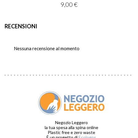
9,00 €
Prezzo
RECENSIONI
Nessuna recensione al momento
Negozio Leggero
la tua spesa alla spina online
Plastic free e zero waste
È un progetto di
Ecologos