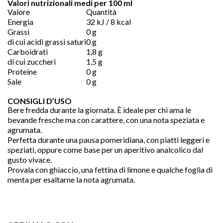
Valori nutrizionali medi per 100 ml
Valore
Quantità
Energia
32 kJ / 8 kcal
Grassi
0 g
di cui acidi grassi saturi
0 g
Carboidrati
1,8 g
di cui zuccheri
1,5 g
Proteine
0 g
Sale
0 g
CONSIGLI D’USO
Bere fredda durante la giornata. È ideale per chi ama le
bevande fresche ma con carattere, con una nota speziata e
agrumata.
Perfetta durante una pausa pomeridiana, con piatti leggeri e
speziati, oppure come base per un aperitivo analcolico dal
gusto vivace.
Provala con ghiaccio, una fettina di limone e qualche foglia di
menta per esaltarne la nota agrumata.