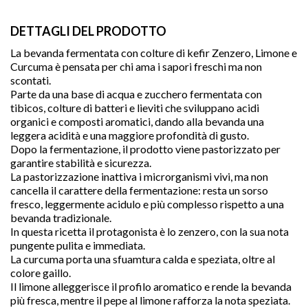
DETTAGLI DEL PRODOTTO
La bevanda fermentata con colture di kefir Zenzero, Limone e
Curcuma è pensata per chi ama i sapori freschi ma non
scontati.
Parte da una base di acqua e zucchero fermentata con
tibicos, colture di batteri e lieviti che sviluppano acidi
organici e composti aromatici, dando alla bevanda una
leggera acidità e una maggiore profondità di gusto.
Dopo la fermentazione, il prodotto viene pastorizzato per
garantire stabilità e sicurezza.
La pastorizzazione inattiva i microrganismi vivi, ma non
cancella il carattere della fermentazione: resta un sorso
fresco, leggermente acidulo e più complesso rispetto a una
bevanda tradizionale.

In questa ricetta il protagonista è lo zenzero, con la sua nota
pungente pulita e immediata.
La curcuma porta una sfuamtura calda e speziata, oltre al
colore gaillo.
favorite
Il limone alleggerisce il profilo aromatico e rende la bevanda
più fresca, mentre il pepe al limone rafforza la nota speziata.