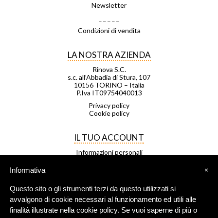
Newsletter
_ _ _ _ _
Condizioni di vendita
LA NOSTRA AZIENDA
Rinova S.C.
s.c. all’Abbadia di Stura, 107
10156 TORINO – Italia
P.Iva IT09754040013
Privacy policy
Cookie policy
IL TUO ACCOUNT
Informazioni personali
Ordini
Note di credito
Informativa
×
Indirizzi
Buoni
Questo sito o gli strumenti terzi da questo utilizzati si
Le mie liste di desideri
I miei avvisi
avvalgono di cookie necessari al funzionamento ed utili alle
finalità illustrate nella cookie policy. Se vuoi saperne di più o