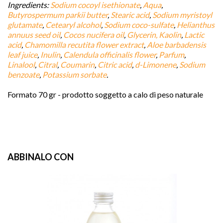
favorite
Ingredients:
Sodium cocoyl isethionate
,
Aqua
,
Butyrospermum parkii butter
,
Stearic acid
,
Sodium myristoyl
glutamate
,
Cetearyl alcohol
,
Sodium coco-sulfate
,
Helianthus
annuus seed oil
,
Cocos nucifera oil
,
Glycerin, Kaolin
,
Lactic
acid
,
Chamomilla recutita flower extract
,
Aloe barbadensis
leaf juice
,
Inulin
,
Calendula officinalis flower
,
Parfum
,
Linalool
,
Citral
,
Coumarin
,
Citric acid
,
d-Limonene
,
Sodium
benzoate
,
Potassium sorbate
.
Formato 70 gr - prodotto soggetto a calo di peso naturale
ABBINALO CON