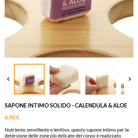
sho




SAPONE INTIMO SOLIDO - CALENDULA & ALOE
6,90 €
Nutriente, emolliente e lenitivo, questo sapone intimo per la
detersione delle zone più delicate del corpo è realizzato