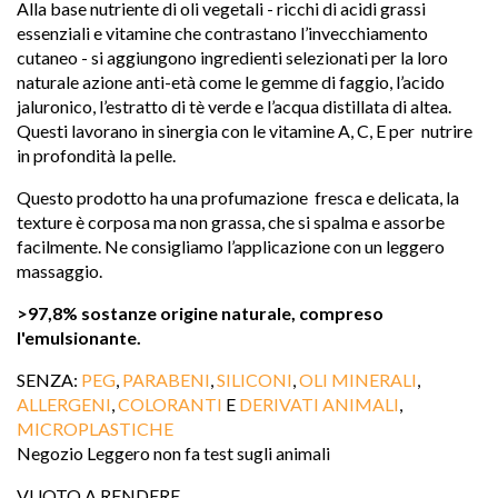
Alla base nutriente di oli vegetali - ricchi di acidi grassi 
essenziali e vitamine che contrastano l’invecchiamento 
cutaneo - si aggiungono ingredienti selezionati per la loro 
naturale azione anti-età come le gemme di faggio, l’acido 
jaluronico, l’estratto di tè verde e l’acqua distillata di altea. 
Questi lavorano in sinergia con le vitamine A, C, E per  nutrire 
in profondità la pelle.
Questo prodotto ha una profumazione  fresca e delicata, la 
texture è corposa ma non grassa, che si spalma e assorbe 

facilmente. Ne consigliamo l’applicazione con un leggero 
massaggio.
>97,8% sostanze origine naturale, compreso 
favorite
l'emulsionante.
SENZA: 
PEG
, 
PARABENI
, 
SILICONI
, 
OLI MINERALI
, 
ALLERGENI
, 
COLORANTI
 E 
DERIVATI ANIMALI
, 
MICROPLASTICHE
Negozio Leggero non fa test sugli animali
VUOTO A RENDERE