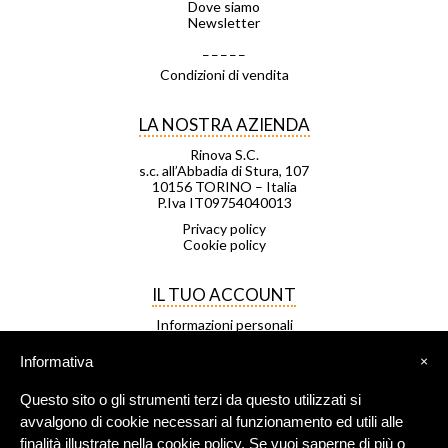
Dove siamo
Newsletter
_ _ _ _ _
Condizioni di vendita
LA NOSTRA AZIENDA
Rinova S.C.
s.c. all’Abbadia di Stura, 107
10156 TORINO – Italia
P.Iva IT09754040013
Privacy policy
Cookie policy
IL TUO ACCOUNT
Informazioni personali
Ordini
Note di credito
Informativa
×
Indirizzi
Buoni
Questo sito o gli strumenti terzi da questo utilizzati si
Le mie liste di desideri
I miei avvisi
avvalgono di cookie necessari al funzionamento ed utili alle
finalità illustrate nella cookie policy. Se vuoi saperne di più o