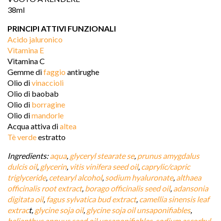
38ml
PRINCIPI ATTIVI FUNZIONALI
Acido jaluronico
Vitamina E
Vitamina C
Gemme di 
faggio
 antirughe
Olio di 
vinaccioli
Olio di baobab
Olio di 
borragine
Olio di 
mandorle
Acqua attiva di 
altea
Tè verde
 estratto 
Ingredients: 
aqua
, 
glyceryl stearate se
, 
prunus amygdalus 
dulcis oil
, 
glycerin
, 
vitis vinifera seed oil
, 
caprylic/capric 
triglyceride
, 
cetearyl alcohol
, 
sodium hyaluronate
, 
althaea 
officinalis root extract
, 
borago officinalis seed oil
, 
adansonia 
digitata oil
, 
fagus sylvatica bud extract
, 
camellia sinensis leaf 
extrac
t, 
glycine soja oil
, 
glycine soja oil unsaponifiables
,
helianthus annuus seed oil unsaponifiables
, 
sodium ascorbyl 