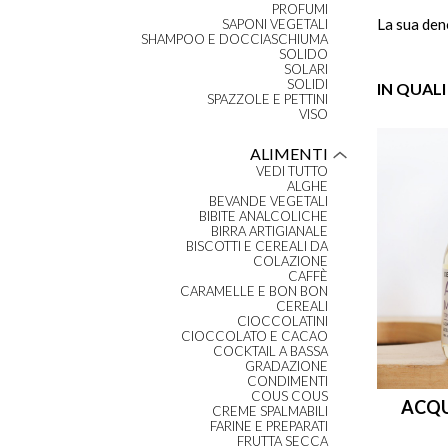
PROFUMI
La sua den
SAPONI VEGETALI
SHAMPOO E DOCCIASCHIUMA
SOLIDO
SOLARI
SOLIDI
IN QUALI
SPAZZOLE E PETTINI
VISO
ALIMENTI
VEDI TUTTO
ALGHE
BEVANDE VEGETALI
BIBITE ANALCOLICHE
BIRRA ARTIGIANALE
BISCOTTI E CEREALI DA
COLAZIONE
CAFFÈ
CARAMELLE E BON BON
CEREALI
CIOCCOLATINI
CIOCCOLATO E CACAO
COCKTAIL A BASSA
GRADAZIONE
CONDIMENTI
COUS COUS
ACQU
CREME SPALMABILI
FARINE E PREPARATI
FRUTTA SECCA