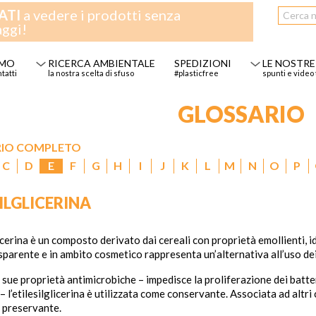
ATI
a vedere i prodotti senza
aggi!
AMO
RICERCA AMBIENTALE
SPEDIZIONI
LE NOSTRE
ntatti
la nostra scelta di sfuso
#plasticfree
spunti e video 
GLOSSARIO
RIO COMPLETO
C
D
E
F
G
H
I
J
K
L
M
N
O
P
ILGLICERINA
licerina è un composto derivato dai cereali con proprietà emollienti, 
asparente e in ambito cosmetico rappresenta un’alternativa all’uso de
 sue proprietà antimicrobiche – impedisce la proliferazione dei batter
 l’etilesilglicerina è utilizzata come conservante. Associata ad altr
e preservante.