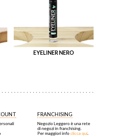
EYELINER NERO
CCOUNT
FRANCHISING
ersonali
Negozio Leggero è una rete
di negozi in franchising.
o
Per maggiori info
clicca qui
.