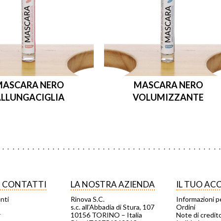
MASCARA NERO
MASCARA NERO
LLUNGACIGLIA
VOLUMIZZANTE
I CONTATTI
LA NOSTRA AZIENDA
IL TUO A
enti
Rinova S.C.
Informazioni p
o
s.c. all’Abbadia di Stura, 107
Ordini
r
10156 TORINO – Italia
Note di credit