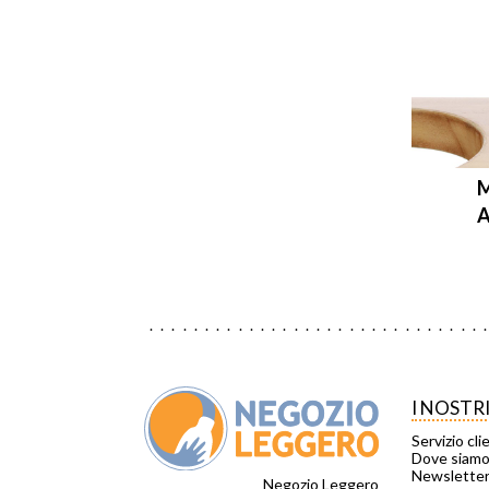
A
I NOSTR
Servizio cli
Dove siam
Newslette
Negozio Leggero