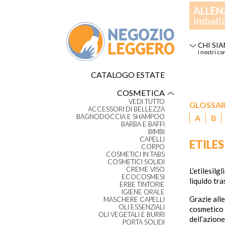
ALLEN
imball
CHI SI
i nostri co
CATALOGO ESTATE
COSMETICA
VEDI TUTTO
GLOSSA
ACCESSORI DI BELLEZZA
BAGNODOCCIA E SHAMPOO
A
B
BARBA E BAFFI
BIMBI
CAPELLI
ETILES
CORPO
COSMETICI IN TABS
COSMETICI SOLIDI
CREME VISO
L’etilesilg
ECOCOSMESI
liquido tr
ERBE TINTORIE
IGIENE ORALE
Grazie alle
MASCHERE CAPELLI
OLI ESSENZIALI
cosmetico –
OLI VEGETALI E BURRI
dell’azion
PORTA SOLIDI