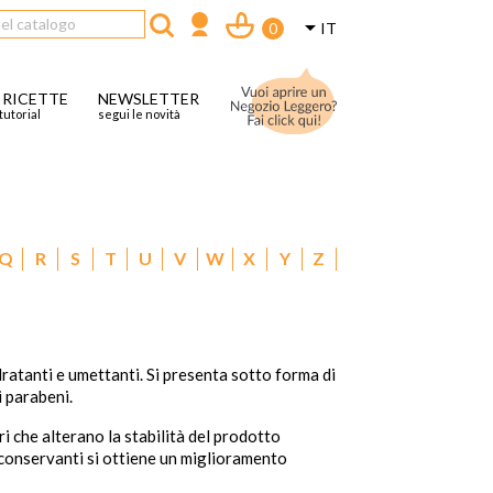

IT
0
 RICETTE
NEWSLETTER
tutorial
segui le novità
Q
R
S
T
U
V
W
X
Y
Z
idratanti e umettanti. Si presenta sotto forma di
i parabeni.
i che alterano la stabilità del prodotto
i conservanti si ottiene un miglioramento