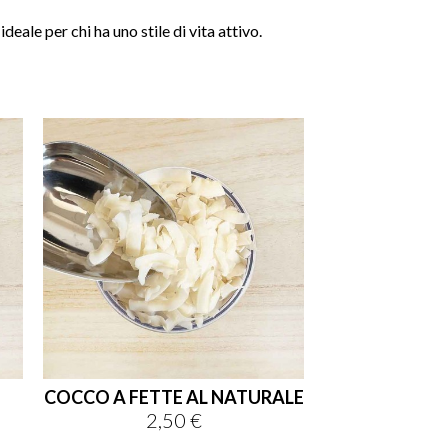
ideale per chi ha uno stile di vita attivo.

shopping_cart

COCCO A FETTE AL NATURALE
2,50 €
Prezzo