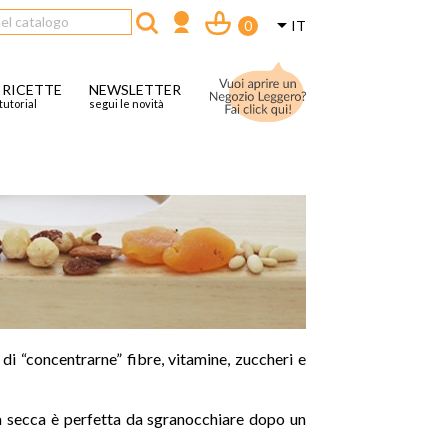

IT
0
 RICETTE
NEWSLETTER
tutorial
segui le novità
 di “concentrarne” fibre, vitamine, zuccheri e
ta secca è perfetta da sgranocchiare dopo un