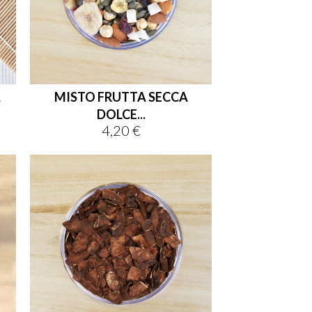
A
MISTO FRUTTA SECCA
DOLCE...
4,20 €
Prezzo