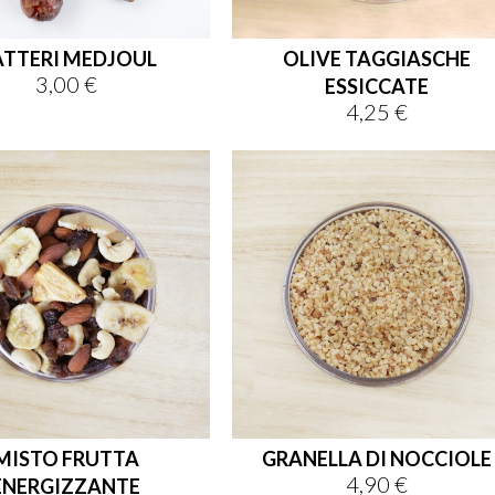
TTERI MEDJOUL
OLIVE TAGGIASCHE
3,00 €
Prezzo
ESSICCATE
4,25 €
Prezzo
MISTO FRUTTA
GRANELLA DI NOCCIOLE
4,90 €
Prezzo
ENERGIZZANTE