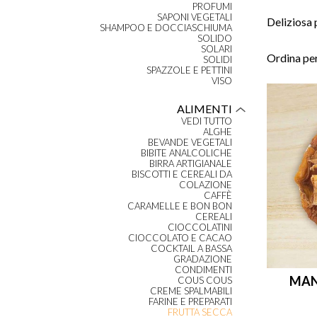
PROFUMI
SAPONI VEGETALI
Deliziosa p
SHAMPOO E DOCCIASCHIUMA
SOLIDO
SOLARI
Ordina per
SOLIDI
SPAZZOLE E PETTINI
VISO
ALIMENTI
VEDI TUTTO
ALGHE
BEVANDE VEGETALI
BIBITE ANALCOLICHE
BIRRA ARTIGIANALE
BISCOTTI E CEREALI DA
COLAZIONE
CAFFÈ
CARAMELLE E BON BON
CEREALI
CIOCCOLATINI
CIOCCOLATO E CACAO
COCKTAIL A BASSA
GRADAZIONE
CONDIMENTI
MAN
COUS COUS
CREME SPALMABILI
FARINE E PREPARATI
FRUTTA SECCA