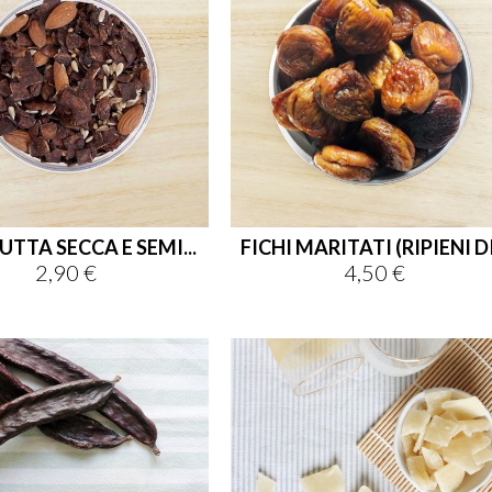
UTTA SECCA E SEMI...
FICHI MARITATI (RIPIENI DI.
2,90 €
4,50 €
Prezzo
Prezzo