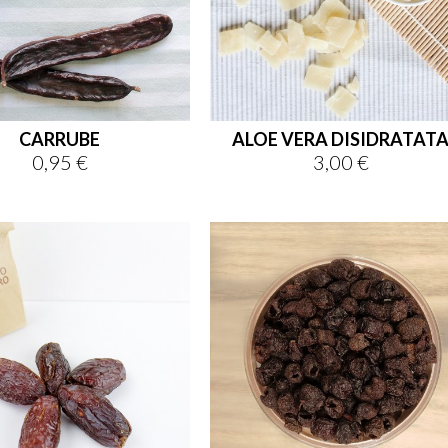
CARRUBE
ALOE VERA DISIDRATAT
0,95 €
3,00 €
Prezzo
Prezzo