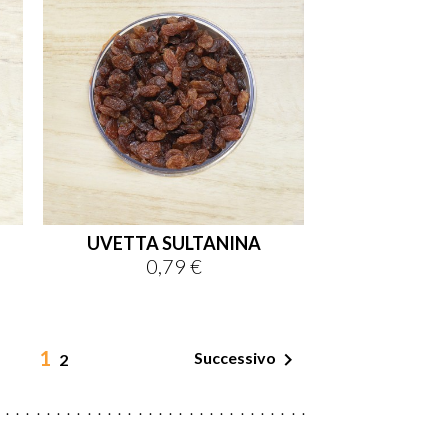
UVETTA SULTANINA
0,79 €
Prezzo
1

Successivo
2