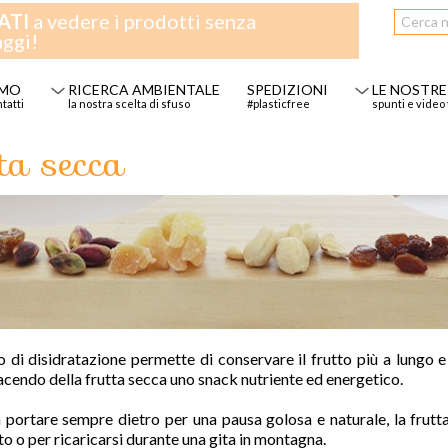
ATI
a vedere i prodotti senza
aggi!
AMO
RICERCA AMBIENTALE
SPEDIZIONI
LE NOSTRE
ntatti
la nostra scelta di sfuso
#plasticfree
spunti e video 
ta secca
o di disidratazione permette di conservare il frutto più a lungo e
facendo della frutta secca uno snack nutriente ed energetico.
 portare sempre dietro per una pausa golosa e naturale, la frut
o o per ricaricarsi durante una gita in montagna.