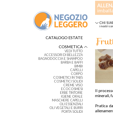
ALLEN
imball
CHI SI
i nostri co
Frut
CATALOGO ESTATE
COSMETICA
VEDI TUTTO
ACCESSORI DI BELLEZZA
BAGNODOCCIA E SHAMPOO
BARBA E BAFFI
BIMBI
CAPELLI
CORPO
COSMETICI IN TABS
COSMETICI SOLIDI
CREME VISO
ECOCOSMESI
Il process
ERBE TINTORIE
minerali, 
IGIENE ORALE
MASCHERE CAPELLI
OLI ESSENZIALI
Pratica da
OLI VEGETALI E BURRI
allenament
PORTA SOLIDI