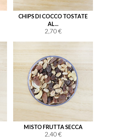
CHIPS DI COCCO TOSTATE
AL...
2,70 €
Prezzo
MISTO FRUTTA SECCA
2,40 €
Prezzo