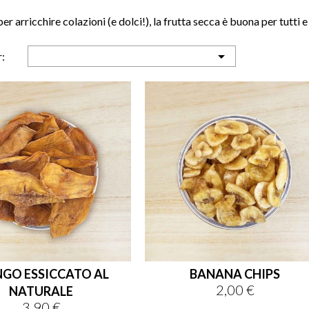
er arricchire colazioni (e dolci!), la frutta secca è buona per tutti e 

:
GO ESSICCATO AL
BANANA CHIPS
2,00 €
Prezzo
NATURALE
3,90 €
Prezzo