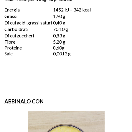
Energia
1452 kJ – 342 kcal
Grassi
1,90 g
Di cui acidi grassi saturi
0,40 g
Carboidrati
70,10 g
Di cui zuccheri
0,83 g
Fibre
5,20 g
Proteine
8,60g
Sale
0,0013 g
ABBINALO CON