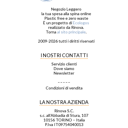
Negozio Leggero
la tua spesa alla spina online
Plastic free e zero waste
È un progetto di
Ecologos
realizzato da Rinova.
Torna
al sito principale
.
2009-2026 tutti i diritti riservati
I NOSTRI CONTATTI
Servizio clienti
Dove siamo
Newsletter
_ _ _ _ _
Condizioni di vendita
LA NOSTRA AZIENDA
Rinova S.C.
s.c. all’Abbadia di Stura, 107
10156 TORINO – Italia
P.Iva IT09754040013