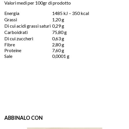
Valori medi per 100gr di prodotto
Energia
1485 kJ – 350 kcal
Grassi
1,20 g
Di cui acidi grassi saturi
0,29 g
Carboidrati
75,80 g
Di cui zuccheri
0,63 g
Fibre
2,80 g
Proteine
7,60 g
Sale
0,0001 g
ABBINALO CON