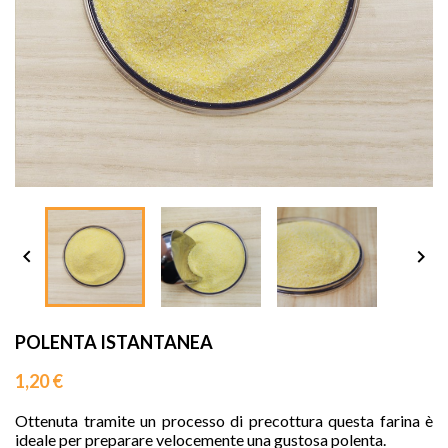
sho




POLENTA ISTANTANEA
1,20 €
Ottenuta tramite un processo di precottura questa farina è
ideale per preparare velocemente una gustosa polenta.