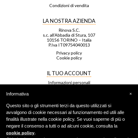
Condizioni di vendita
LA NOSTRA AZIENDA
Rinova S.C.
s.c. all’Abbadia di Stura, 107
10156 TORINO – Italia
P.Iva IT09754040013
Privacy policy
Cookie policy
IL TUO ACCOUNT
Informazioni personali
Ordini
Note di credito
Informativa
×
Indirizzi
Buoni
Questo sito o gli strumenti terzi da questo utilizzati si
Le mie liste di desideri
I miei avvisi
avvalgono di cookie necessari al funzionamento ed utili alle
finalità illustrate nella cookie policy. Se vuoi saperne di più o
negare il consenso a tutti o ad alcuni cookie, consulta la
FRANCHISING
.
cookie policy
Negozio Leggero è una rete di