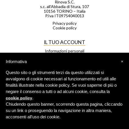
Rinova S.C.
s.c. all’Abbadia di Stura, 107
10156 TORINO – Italia
P.Iva IT09754040013
Privacy policy
Cookie policy
IL TUO ACCOUNT
Informazioni personali
Ordini
Note di credito
Informativa
×
Indirizzi
Buoni
Questo sito o gli strumenti terzi da questo utilizzati si
Le mie liste di desideri
I miei avvisi
avvalgono di cookie necessari al funzionamento ed utili alle
finalità illustrate nella cookie policy. Se vuoi saperne di più o
negare il consenso a tutti o ad alcuni cookie, consulta la
FRANCHISING
.
cookie policy
Negozio Leggero è una rete di
Chiudendo questo banner, scorrendo questa pagina, cliccando
negozi in franchising.
su un link o proseguendo la navigazione in altra maniera,
Per maggiori info
clicca qui
.
acconsenti all’uso dei cookie.