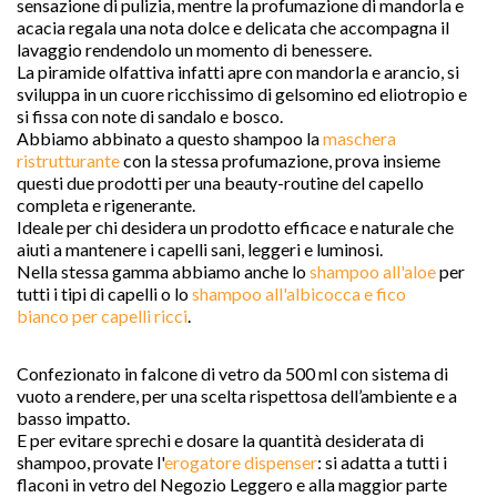
sensazione di pulizia, mentre la profumazione di mandorla e
acacia regala una nota dolce e delicata che accompagna il
lavaggio rendendolo un momento di benessere.
La piramide olfattiva infatti apre con mandorla e arancio, si
sviluppa in un cuore ricchissimo di gelsomino ed eliotropio e
si fissa con note di sandalo e bosco.
Abbiamo abbinato a questo shampoo la
maschera
ristrutturante
con la stessa profumazione, prova insieme
questi due prodotti per una beauty-routine del capello
completa e rigenerante.
Ideale per chi desidera un prodotto efficace e naturale che
aiuti a mantenere i capelli sani, leggeri e luminosi.
Nella stessa gamma abbiamo anche lo
shampoo all'aloe
per
tutti i tipi di capelli o lo
shampoo all'albicocca e fico
bianco per capelli ricci
.
Confezionato in falcone di vetro da 500 ml con sistema di
vuoto a rendere, per una scelta rispettosa dell’ambiente e a
basso impatto.
E per evitare sprechi e dosare la quantità desiderata di
shampoo, provate l'
erogatore dispenser
: si adatta a tutti i
flaconi in vetro del Negozio Leggero e alla maggior parte