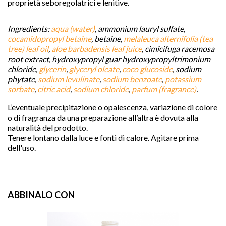
proprietà seboregolatrici e lenitive.
Ingredients:
aqua (water)
, ammonium lauryl sulfate,
cocamidopropyl betaine
, betaine,
melaleuca alternifolia (tea
tree) leaf oil
,
aloe barbadensis leaf juice
, cimicifuga racemosa
root extract, hydroxypropyl guar hydroxypropyltrimonium
chloride,
glycerin
,
glyceryl oleate
,
coco glucoside
, sodium
phytate,
sodium levulinate
,
sodium benzoate
,
potassium
sorbate
,
citric acid
,
sodium chloride
,
parfum (fragrance)
.
L’eventuale precipitazione o opalescenza, variazione di colore
o di fragranza da una preparazione all’altra è dovuta alla
naturalità del prodotto.
Tenere lontano dalla luce e fonti di calore. Agitare prima
dell'uso.
ABBINALO CON