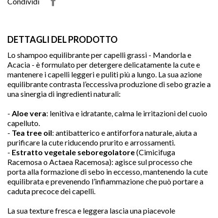
Condividi
DETTAGLI DEL PRODOTTO
Lo shampoo equilibrante per capelli grassi - Mandorla e
Acacia - è formulato per detergere delicatamente la cute e
mantenere i capelli leggeri e puliti più a lungo. La sua azione
equilibrante contrasta l’eccessiva produzione di sebo grazie a
una sinergia di ingredienti naturali:
-
Aloe vera
: lenitiva e idratante, calma le irritazioni del cuoio
capelluto.
-
Tea tree oil
: antibatterico e antiforfora naturale, aiuta a
purificare la cute riducendo prurito e arrossamenti.
-
Estratto vegetale seboregolatore
(Cimicifuga
Racemosa o Actaea Racemosa): agisce sul processo che
porta alla formazione di sebo in eccesso, mantenendo la cute

equilibrata e prevenendo l’infiammazione che può portare a
caduta precoce dei capelli.
La sua texture fresca e leggera lascia una piacevole
favorite