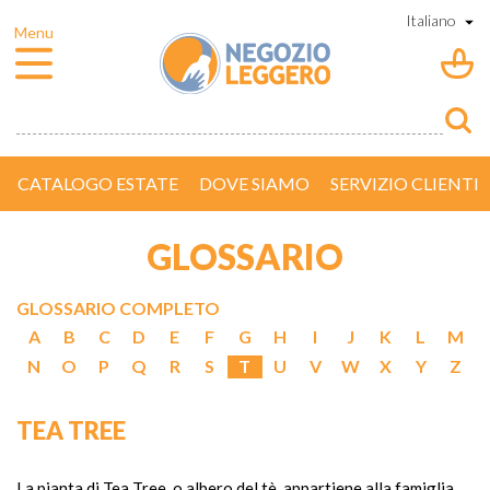
CATALOGO ESTATE
DOVE SIAMO
SERVIZIO CLIENTI
GLOSSARIO
GLOSSARIO COMPLETO
A
B
C
D
E
F
G
H
I
J
K
L
M
N
O
P
Q
R
S
T
U
V
W
X
Y
Z
TEA TREE
La pianta di Tea Tree, o albero del tè, appartiene alla famiglia