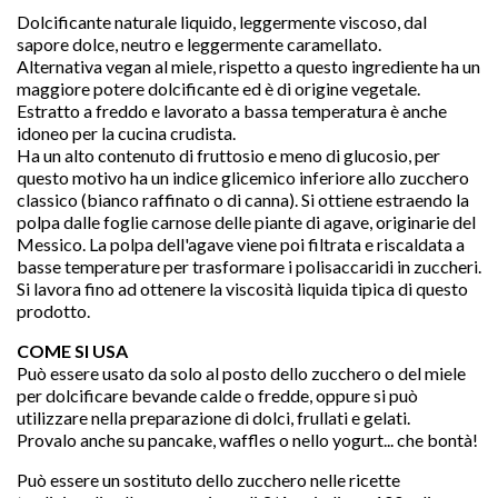
Dolcificante naturale liquido, leggermente viscoso, dal
sapore dolce, neutro e leggermente caramellato.
Alternativa vegan al miele, rispetto a questo ingrediente ha un
maggiore potere dolcificante ed è di origine vegetale.
Estratto a freddo e lavorato a bassa temperatura è anche
idoneo per la cucina crudista.
Ha un alto contenuto di fruttosio e meno di glucosio, per
questo motivo ha un indice glicemico inferiore allo zucchero
classico (bianco raffinato o di canna).
Si ottiene estraendo la
polpa dalle foglie carnose delle piante di agave, originarie del
Messico. La polpa dell'agave viene poi filtrata e riscaldata a
basse temperature per trasformare i polisaccaridi in zuccheri.
Si lavora fino ad ottenere la viscosità liquida tipica di questo

prodotto.
COME SI USA
Può essere usato da solo al posto dello zucchero o del miele
per dolcificare bevande calde o fredde, oppure si può
favorite
utilizzare nella preparazione di dolci, frullati e gelati.
Provalo anche su pancake, waffles o nello yogurt... che bontà!
Può essere un sostituto dello zucchero nelle ricette