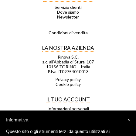
Servizio clienti
Dove siamo
Newsletter
_ _ _ _ _
Condizioni di vendita
LA NOSTRA AZIENDA
Rinova S.C.
s.c. all’Abbadia di Stura, 107
10156 TORINO – Italia
P.Iva IT09754040013
Privacy policy
Cookie policy
IL TUO ACCOUNT
Informazioni personali
Ordini
Note di credito
Informativa
×
Indirizzi
Buoni
Questo sito o gli strumenti terzi da questo utilizzati si
Le mie liste di desideri