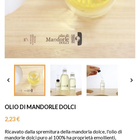
sho




OLIO DI MANDORLE DOLCI
2,23 €
Ricavato dalla spremitura della mandorla dolce, l'olio di
mandorle dolci puro al 100% ha proprietà emollienti,