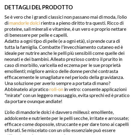
DETTAGLI DEL PRODOTTO
Se è vero che i grandi classici non passano mai di moda, l’olio
di
mandorle dolci
rientra a pieno diritto tra questi. Ricco di
proteine, sali minerali e vitamine, è un vero e proprio nettare
di benessere per pelle e capelli.
Adatto a ogni tipo di pelle (e a ogni età), si prende cura di
tutta la famiglia. Combatte l'invecchiamento cutaneo ed è
ideale per nutrire anche le pelli più sensibili come quelle dei
neonati e dei bambini. Alleato prezioso contro il prurito in
caso di morbillo, varicella ed eczema per le sue proprietà
emollienti; migliore amico delle donne perché contrasta
efficacemente le smagliature nel periodo della gravidanza.
Una soluzione per averlo sempre a portata di mano?
Abbinatelo al pratico
roll-on
in vetro: consente applicazioni

"mirate" con un leggero massaggio, evita sprechi ed è pratico
da portare ovunque andiate!
L’olio di mandorle dolci è davvero milleusi: emolliente,
addolcente e nutriente per le pelli secche, irritate e arrossate;
favorite
efficace come doposole, struccante e per dare tono ai capelli
sfibrati. Se miscelato con un olio essenziale può essere