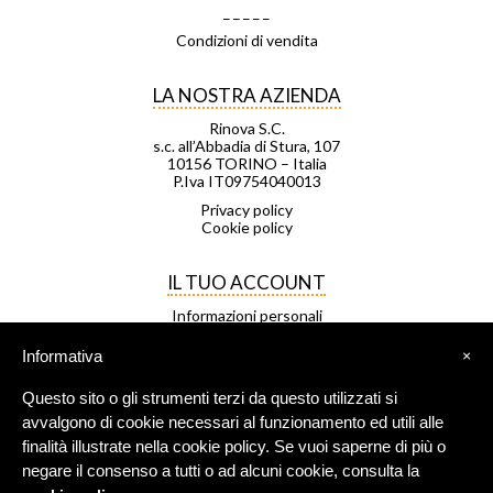
_ _ _ _ _
Condizioni di vendita
LA NOSTRA AZIENDA
Rinova S.C.
s.c. all’Abbadia di Stura, 107
10156 TORINO – Italia
P.Iva IT09754040013
Privacy policy
Cookie policy
IL TUO ACCOUNT
Informazioni personali
Ordini
Note di credito
Informativa
×
Indirizzi
Buoni
Questo sito o gli strumenti terzi da questo utilizzati si
Le mie liste di desideri
I miei avvisi
avvalgono di cookie necessari al funzionamento ed utili alle
finalità illustrate nella cookie policy. Se vuoi saperne di più o
negare il consenso a tutti o ad alcuni cookie, consulta la
FRANCHISING