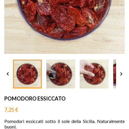
sho




POMODORO ESSICCATO
7,25 €
Pomodori essiccati sotto il sole della Sicilia. Naturalmente
buoni.