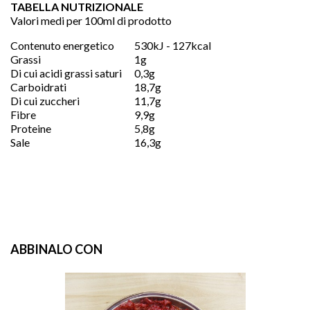
TABELLA NUTRIZIONALE
Valori medi per 100ml di prodotto
Contenuto energetico
530kJ - 127kcal
Grassi
1g
Di cui acidi grassi saturi
0,3g
Carboidrati
18,7g
Di cui zuccheri
11,7g
Fibre
9,9g
Proteine
5,8g
Sale
16,3g
ABBINALO CON