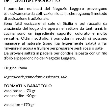
DETTAGLI DEL PRODOTTO
I pomodori essiccati del Negozio Leggero provengono
esclusivamente da coltivazioni locali e che seguono il metodo
di essicazione tradizionale.
Sono fatti essiccare al sole di Sicilia e poi raccolti da
un’azienda del luogo che opera nel settore da tanti anni. In
cucina sono un ingrediente saporito, colorato e molto
versatile. Ottimi sott’olio, i pomodorini secchi si possono
mangiare al naturale (sono già leggermente salati) o far
rinvenire in acqua e frullare per preparare pesti rossi o paté.
Da provare saltati in padella per condire la pasta con un filo
d’olio al peperoncino del Negozio Leggero.
Origine: Italia

Ingredienti: pomodoro essiccato, sale.
FORMATI IN BARATTOLO
vaso basso: ~70 gr
favorite
vaso medio: ~90 gr
vaso alto: ~170 gr