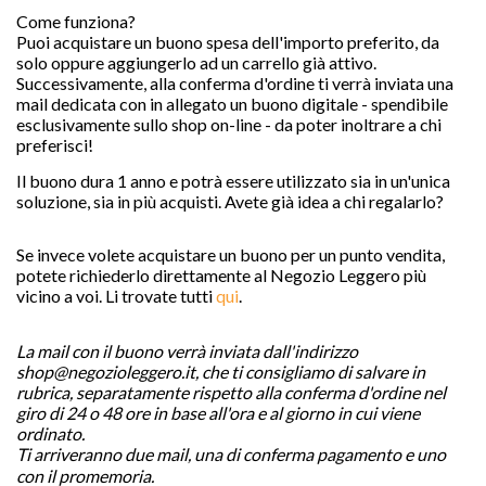
Come funziona?
Puoi acquistare un buono spesa dell'importo preferito, da
solo oppure aggiungerlo ad un carrello già attivo.
Successivamente, alla conferma d'ordine ti verrà inviata una
mail dedicata con in allegato un buono digitale - spendibile
esclusivamente sullo shop on-line - da poter inoltrare a chi
preferisci!
Il buono dura 1 anno e potrà essere utilizzato sia in un'unica
soluzione, sia in più acquisti. Avete già idea a chi regalarlo?
Se invece volete acquistare un buono per un punto vendita,
potete richiederlo direttamente al Negozio Leggero più

vicino a voi. Li trovate tutti
qui
.
La mail con il buono verrà inviata dall'indirizzo
shop@negozioleggero.it, che ti consigliamo di salvare in
favorite
rubrica, separatamente rispetto alla conferma d'ordine nel
giro di 24 o 48 ore in base all'ora e al giorno in cui viene
ordinato.
Ti arriveranno due mail, una di conferma pagamento e uno
con il promemoria.