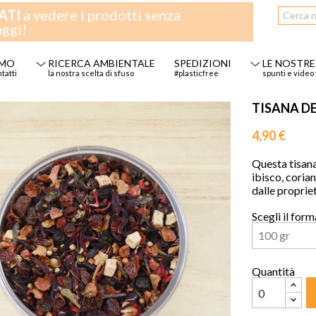
ATI
a vedere i prodotti senza
aggi!
AMO
RICERCA AMBIENTALE
SPEDIZIONI
LE NOSTRE
ntatti
la nostra scelta di sfuso
#plasticfree
spunti e video 
TISANA DE
4,90 €
Questa tisana
ibisco, corian
dalle proprie
Scegli il for
Quantità