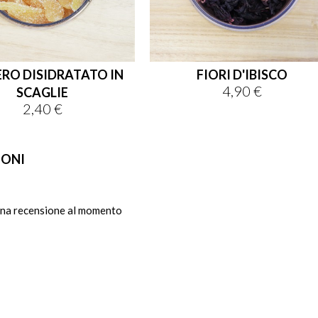
RO DISIDRATATO IN
FIORI D'IBISCO
4,90 €
Prezzo
SCAGLIE
2,40 €
Prezzo
IONI
na recensione al momento