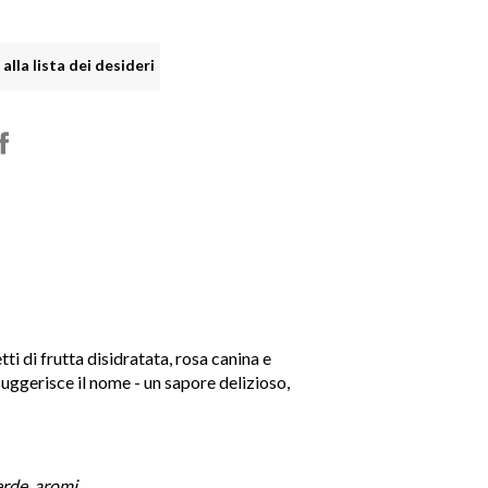
alla lista dei desideri

shopping_cart

ti di frutta disidratata, rosa canina e 
uggerisce il nome - un sapore delizioso, 
erde, aromi.