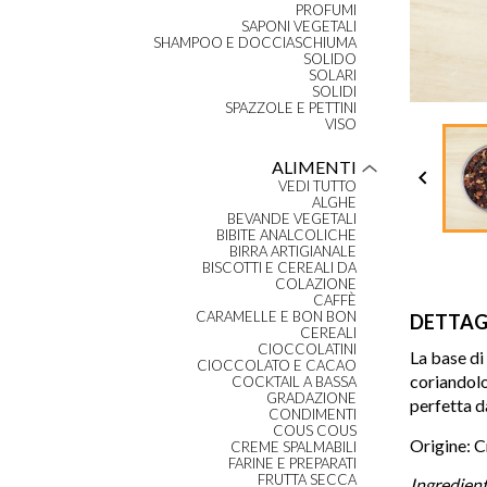
PROFUMI
SAPONI VEGETALI
SHAMPOO E DOCCIASCHIUMA
SOLIDO
SOLARI
SOLIDI
SPAZZOLE E PETTINI
VISO
ALIMENTI

VEDI TUTTO
ALGHE
BEVANDE VEGETALI
BIBITE ANALCOLICHE
BIRRA ARTIGIANALE
BISCOTTI E CEREALI DA
COLAZIONE
CAFFÈ
CARAMELLE E BON BON
DETTAG
CEREALI
CIOCCOLATINI
La base di 
CIOCCOLATO E CACAO
coriandolo
COCKTAIL A BASSA
GRADAZIONE
perfetta d
CONDIMENTI
COUS COUS
Origine: C
CREME SPALMABILI
FARINE E PREPARATI
FRUTTA SECCA
Ingredienti