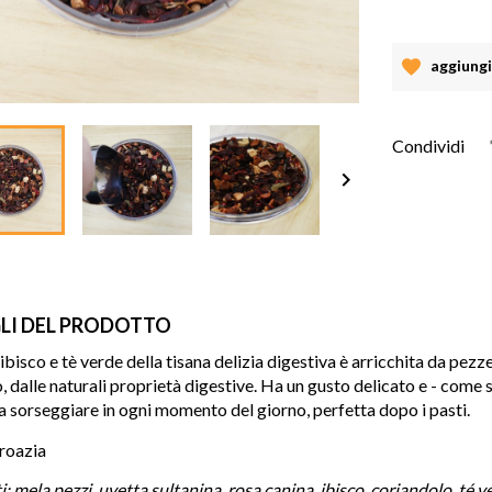
aggiungi 
Condividi

LI DEL PRODOTTO
ibisco e tè verde della tisana delizia digestiva è arricchita da pezzet
, dalle naturali proprietà digestive. Ha un gusto delicato e - come s
a sorseggiare in ogni momento del giorno, perfetta dopo i pasti.
roazia
: mela pezzi, uvetta sultanina, rosa canina, ibisco, coriandolo, té v