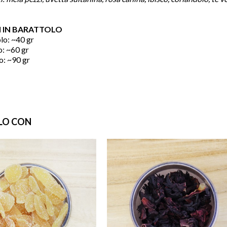
 IN BARATTOLO
lo: ~40 gr
o: ~60 gr
o: ~90 gr
favorite
LO CON