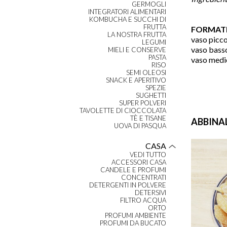
GERMOGLI
INTEGRATORI ALIMENTARI
KOMBUCHA E SUCCHI DI
FRUTTA
FORMATI
LA NOSTRA FRUTTA
vaso picco
LEGUMI
vaso bass
MIELI E CONSERVE
PASTA
vaso medi
RISO
SEMI OLEOSI
SNACK E APERITIVO
SPEZIE
SUGHETTI
SUPER POLVERI
TAVOLETTE DI CIOCCOLATA
TÈ E TISANE
ABBINA
UOVA DI PASQUA
CASA
VEDI TUTTO
ACCESSORI CASA
CANDELE E PROFUMI
CONCENTRATI
DETERGENTI IN POLVERE
DETERSIVI
FILTRO ACQUA
ORTO
PROFUMI AMBIENTE
PROFUMI DA BUCATO