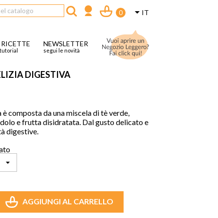

IT
0
 RICETTE
NEWSLETTER
tutorial
segui le novità
LIZIA DIGESTIVA
 è composta da una miscela di tè verde, 
dolo e frutta disidratata. Dal gusto delicato e 
tà digestive.
mato
AGGIUNGI AL CARRELLO