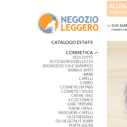
ALLEN
imball
CHI SI
i nostri co
CATALOGO ESTATE
COSMETICA
VEDI TUTTO
ACCESSORI DI BELLEZZA
BAGNODOCCIA E SHAMPOO
BARBA E BAFFI
BIMBI
CAPELLI
CORPO
COSMETICI IN TABS
COSMETICI SOLIDI
CREME VISO
ECOCOSMESI
ERBE TINTORIE
IGIENE ORALE
MASCHERE CAPELLI
OLI ESSENZIALI
OLI VEGETALI E BURRI
PORTA SOLIDI