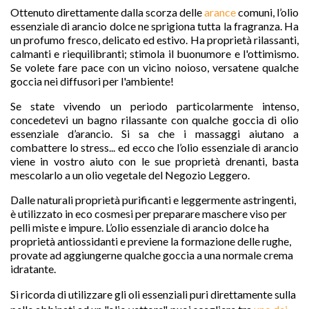
Ottenuto direttamente dalla scorza delle
arance
comuni, l’olio
essenziale di arancio dolce ne sprigiona tutta la fragranza. Ha
un profumo fresco, delicato ed estivo. Ha proprietà rilassanti,
calmanti e riequilibranti; stimola il buonumore e l'ottimismo.
Se volete fare pace con un vicino noioso, versatene qualche
goccia nei diffusori per l'ambiente!
Se state vivendo un periodo particolarmente intenso,
concedetevi un bagno rilassante con qualche goccia di olio
essenziale d’arancio. Si sa che i massaggi aiutano a
combattere lo stress... ed ecco che l’olio essenziale di arancio
viene in vostro aiuto con le sue proprietà drenanti, basta
mescolarlo a un olio vegetale del Negozio Leggero.

Dalle naturali proprietà purificanti e leggermente astringenti,
è utilizzato in eco cosmesi per preparare maschere viso per
pelli miste e impure. L’olio essenziale di arancio dolce ha
proprietà antiossidanti e previene la formazione delle rughe,
favorite
provate ad aggiungerne qualche goccia a una normale crema
idratante.
Si ricorda di utilizzare gli oli essenziali puri direttamente sulla 