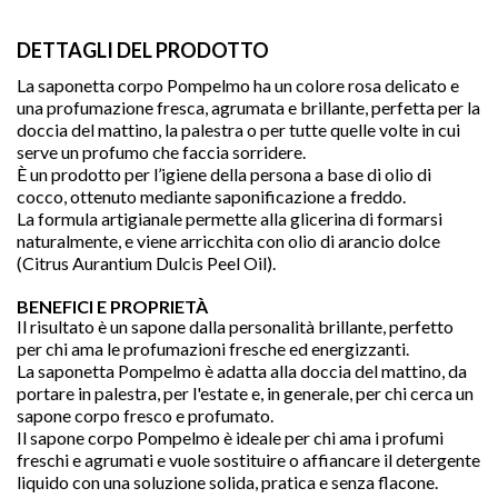
DETTAGLI DEL PRODOTTO
La saponetta corpo Pompelmo ha un colore rosa delicato e
una profumazione fresca, agrumata e brillante, perfetta per la
doccia del mattino, la palestra o per tutte quelle volte in cui
serve un profumo che faccia sorridere.
È un prodotto per l’igiene della persona a base di olio di
cocco, ottenuto mediante saponificazione a freddo.
La formula artigianale permette alla glicerina di formarsi
naturalmente, e viene arricchita con olio di arancio dolce
(Citrus Aurantium Dulcis Peel Oil).
BENEFICI E PROPRIETÀ
Il risultato è un sapone dalla personalità brillante, perfetto
per chi ama le profumazioni fresche ed energizzanti.

La saponetta Pompelmo è adatta alla doccia del mattino, da
portare in palestra, per l'estate e, in generale, per chi cerca un
sapone corpo fresco e profumato.
Il sapone corpo Pompelmo è ideale per chi ama i profumi
favorite
freschi e agrumati e vuole sostituire o affiancare il detergente
liquido con una soluzione solida, pratica e senza flacone.