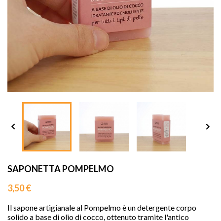
sho




SAPONETTA POMPELMO
3,50 €
Il sapone artigianale al Pompelmo è un detergente corpo
solido a base di olio di cocco, ottenuto tramite l'antico