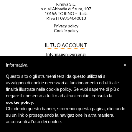
Rinova S.C.
s.c. all’Abbadia di Stura, 107
10156 TORINO – Italia
P.Iva IT09754040013
Privacy policy
Cookie policy
IL TUO ACCOUNT
Informazioni personali
Ordini
Note di credito
Informativa
×
Indirizzi
Buoni
Questo sito o gli strumenti terzi da questo utilizzati si
Le mie liste di desideri
I miei avvisi
avvalgono di cookie necessari al funzionamento ed utili alle
finalità illustrate nella cookie policy. Se vuoi saperne di più o
negare il consenso a tutti o ad alcuni cookie, consulta la
FRANCHISING
.
cookie policy
Negozio Leggero è una rete di
Chiudendo questo banner, scorrendo questa pagina, cliccando
negozi in franchising.
su un link o proseguendo la navigazione in altra maniera,
Per maggiori info
clicca qui
.
acconsenti all’uso dei cookie.