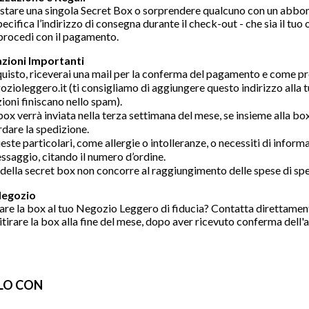
stare una singola Secret Box o sorprendere qualcuno con un abbon
pecifica l’indirizzo di consegna durante il check-out - che sia il tuo
 procedi con il pagamento.
zioni Importanti
uisto, riceverai una mail per la conferma del pagamento e come pr
ioleggero.it (ti consigliamo di aggiungere questo indirizzo alla tu
oni finiscano nello spam).
box verrà inviata nella terza settimana del mese, se insieme alla bo
favorite
dare la spedizione.
ieste particolari, come allergie o intolleranze, o necessiti di inform
ssaggio, citando il numero d’ordine.
 della secret box non concorre al raggiungimento delle spese di sp
 Negozio
are la box al tuo Negozio Leggero di fiducia? Contatta direttamente i
itirare la box alla fine del mese, dopo aver ricevuto conferma dell'a
LO CON