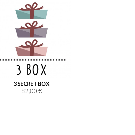
3 SECRET BOX
82,00 €
Prezzo