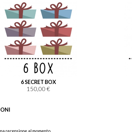
6 SECRET BOX
150,00 €
Prezzo
IONI
na recensione al momento