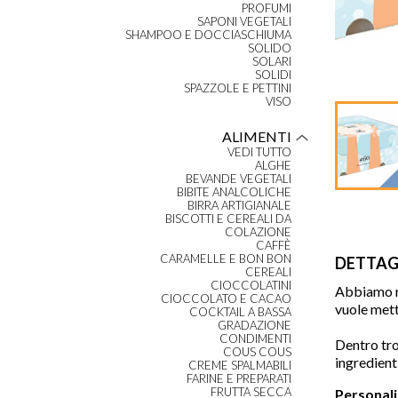
PROFUMI
SAPONI VEGETALI
SHAMPOO E DOCCIASCHIUMA
SOLIDO
SOLARI
SOLIDI
SPAZZOLE E PETTINI
VISO
ALIMENTI
VEDI TUTTO
ALGHE
BEVANDE VEGETALI
BIBITE ANALCOLICHE
BIRRA ARTIGIANALE
BISCOTTI E CEREALI DA
COLAZIONE
CAFFÈ
CARAMELLE E BON BON
DETTAG
CEREALI
CIOCCOLATINI
Abbiamo re
CIOCCOLATO E CACAO
vuole mett
COCKTAIL A BASSA
GRADAZIONE
CONDIMENTI
Dentro tro
COUS COUS
ingredienti
CREME SPALMABILI
FARINE E PREPARATI
FRUTTA SECCA
Personali