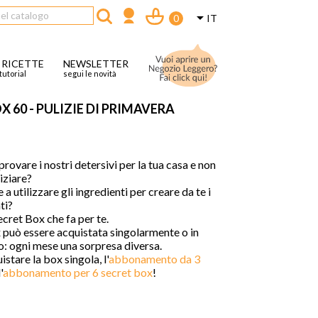

IT
0
 RICETTE
NEWSLETTER
tutorial
segui le novità
X 60 - PULIZIE DI PRIMAVERA
provare i nostri detersivi per la tua casa e non
iziare?
a utilizzare gli ingredienti per creare da te i
ti?
ecret Box che fa per te.
 può essere acquistata singolarmente o in
 ogni mese una sorpresa diversa.
istare la box singola, l'
abbonamento da 3
'
abbonamento per 6 secret box
!