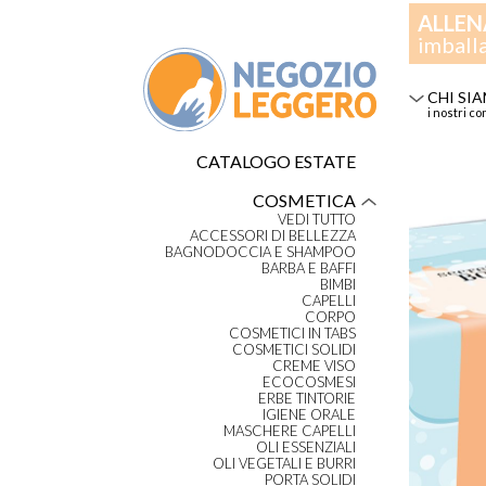
ALLEN
imball
CHI SI
i nostri co
CATALOGO ESTATE
COSMETICA
VEDI TUTTO
ACCESSORI DI BELLEZZA
BAGNODOCCIA E SHAMPOO
BARBA E BAFFI
BIMBI
CAPELLI
CORPO
COSMETICI IN TABS
COSMETICI SOLIDI
CREME VISO
ECOCOSMESI
ERBE TINTORIE
IGIENE ORALE
MASCHERE CAPELLI
OLI ESSENZIALI
OLI VEGETALI E BURRI
PORTA SOLIDI