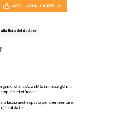
AGGIUNGI AL CARRELLO

shopping_cart

alla lista dei desideri
rgenza sfusa, sia a chi la conosce già ma
 semplice ed efficace.
a ti lascia anche spazio per sperimentare:
) il fai da te.