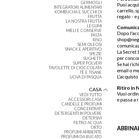
GERMOGLI
Puoi acqui
INTEGRATORI ALIMENTARI
carrello, s
KOMBUCHA E SUCCHI DI
regalo - e
FRUTTA
LA NOSTRA FRUTTA
LEGUMI
Comunica
MIELI E CONSERVE
Dopo l'acq
PASTA
shop@negoz
RISO
SEMI OLEOSI
comunicazi
SNACK E APERITIVO
La Secret 
SPEZIE
per concor
SUGHETTI
SUPER POLVERI
Se hai rich
TAVOLETTE DI CIOCCOLATA
email o me
TÈ E TISANE
L'acquisto
UOVA DI PASQUA
Ritiro in
CASA
Vuoi ordin
VEDI TUTTO
e passa a r
ACCESSORI CASA
CANDELE E PROFUMI
CONCENTRATI
DETERGENTI IN POLVERE
DETERSIVI
FILTRO ACQUA
ABBINA
ORTO
PROFUMI AMBIENTE
PROFUMI DA BUCATO