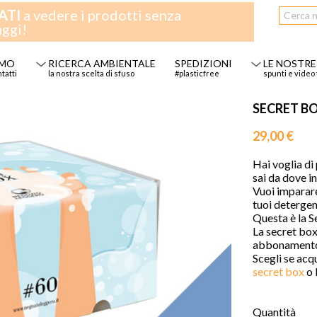
ATI
a vedere i prodotti senza
aggi!
AMO
RICERCA AMBIENTALE
SPEDIZIONI
LE NOSTRE
ntatti
la nostra scelta di sfuso
#plasticfree
spunti e video 
SECRET BO
29,00 €
Hai voglia di 
sai da dove in
Vuoi imparare 
tuoi detergen
Questa è la S
La secret box
abbonamento:
Scegli se acqu
secret box
o l
Quantità