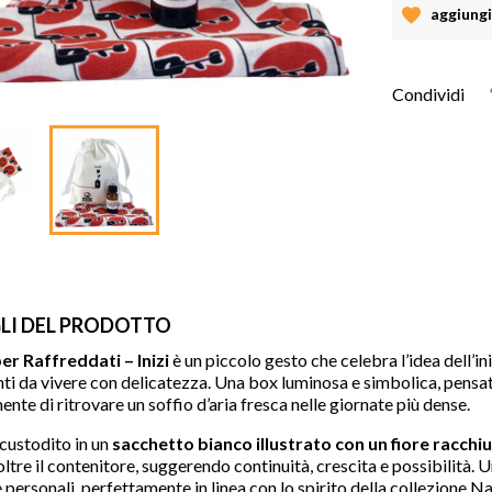
aggiungi 
Condividi
LI DEL PRODOTTO
er Raffreddati – Inizi
è un piccolo gesto che celebra l’idea dell’in
ti da vivere con delicatezza. Una box luminosa e simbolica, pensata
nte di ritrovare un soffio d’aria fresca nelle giornate più dense.
 custodito in un
sacchetto bianco illustrato con un fiore racchi
ltre il contenitore, suggerendo continuità, crescita e possibilità. 
re personali, perfettamente in linea con lo spirito della collezione N