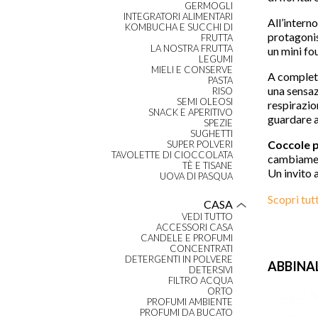
GERMOGLI
INTEGRATORI ALIMENTARI
All’interno
KOMBUCHA E SUCCHI DI
protagonis
FRUTTA
LA NOSTRA FRUTTA
un mini fo
LEGUMI
MIELI E CONSERVE
A completar
PASTA
una sensaz
RISO
SEMI OLEOSI
respirazio
SNACK E APERITIVO
guardare a
SPEZIE
SUGHETTI
Coccole p
SUPER POLVERI
TAVOLETTE DI CIOCCOLATA
cambiament
TÈ E TISANE
Un invito 
UOVA DI PASQUA
Scopri tut
CASA
VEDI TUTTO
ACCESSORI CASA
CANDELE E PROFUMI
CONCENTRATI
DETERGENTI IN POLVERE
ABBINA
DETERSIVI
FILTRO ACQUA
ORTO
PROFUMI AMBIENTE
PROFUMI DA BUCATO