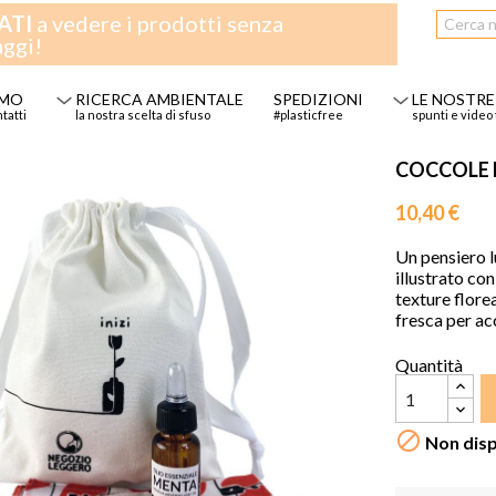
ATI
a vedere i prodotti senza
aggi!
AMO
RICERCA AMBIENTALE
SPEDIZIONI
LE NOSTRE
ntatti
la nostra scelta di sfuso
#plasticfree
spunti e video 
COCCOLE P
10,40 €
Un pensiero l
illustrato con
texture flore
fresca per ac
Quantità

Non disp