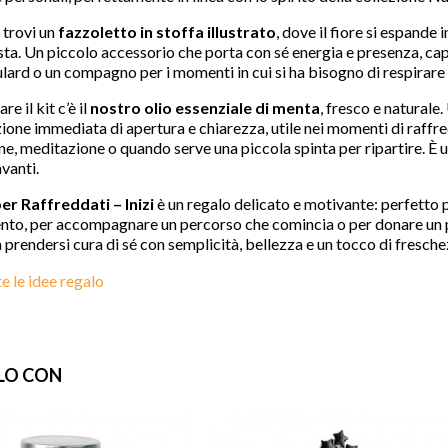
 trovi un
fazzoletto in stoffa illustrato
, dove il fiore si espande 
ta. Un piccolo accessorio che porta con sé energia e presenza, cap
ulard o un compagno per i momenti in cui si ha bisogno di respirar
favorite
e il kit c’è il
nostro olio essenziale di menta
, fresco e naturale
ione immediata di apertura e chiarezza, utile nei momenti di raff
ne, meditazione o quando serve una piccola spinta per ripartire. È u
vanti.
er Raffreddati – Inizi
è un regalo delicato e motivante: perfetto 
o, per accompagnare un percorso che comincia o per donare un pen
a prendersi cura di sé con semplicità, bellezza e un tocco di fresche
te le idee regalo
LO CON