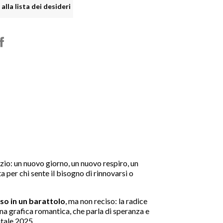
alla lista dei desideri

shopping_cart

izio: un nuovo giorno, un nuovo respiro, un
 per chi sente il bisogno di rinnovarsi o
uso in un barattolo
, ma non reciso: la radice
Una grafica romantica, che parla di speranza e

atale 2025.