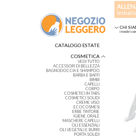
ALLEN
imball
CHI SI
i nostri co
CATALOGO ESTATE
COSMETICA
VEDI TUTTO
ACCESSORI DI BELLEZZA
BAGNODOCCIA E SHAMPOO
BARBA E BAFFI
BIMBI
CAPELLI
CORPO
COSMETICI IN TABS
COSMETICI SOLIDI
CREME VISO
ECOCOSMESI
ERBE TINTORIE
IGIENE ORALE
MASCHERE CAPELLI
OLI ESSENZIALI
OLI VEGETALI E BURRI
PORTA SOLIDI