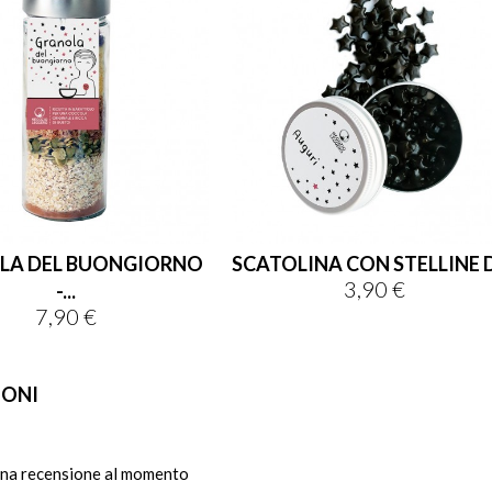
LA DEL BUONGIORNO
SCATOLINA CON STELLINE DI
3,90 €
Prezzo
-...
7,90 €
Prezzo
IONI
na recensione al momento