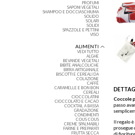
PROFUMI
SAPONI VEGETALI
SHAMPOO E DOCCIASCHIUMA
SOLIDO
SOLARI
SOLIDI
SPAZZOLE E PETTINI
VISO
ALIMENTI
VEDI TUTTO
ALGHE
BEVANDE VEGETALI
BIBITE ANALCOLICHE
BIRRA ARTIGIANALE
BISCOTTI E CEREALI DA
COLAZIONE
CAFFÈ
CARAMELLE E BON BON
DETTAG
CEREALI
CIOCCOLATINI
Coccole p
CIOCCOLATO E CACAO
passo avan
COCKTAIL A BASSA
sempliceme
GRADAZIONE
CONDIMENTI
COUS COUS
Il regalo è
CREME SPALMABILI
prosegue o
FARINE E PREPARATI
FRUTTA SECCA
di fioritu