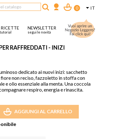

IT
0
 RICETTE
NEWSLETTER
tutorial
segui le novità
ER RAFFREDDATI - INIZI
uminoso dedicato ai nuovi inizi: sacchetto
 fiore non reciso, fazzoletto in stoffa con
ale e olio essenziale alla menta. Una coccola
compagnare respiro, energia e rinascita.
AGGIUNGI AL CARRELLO
onibile