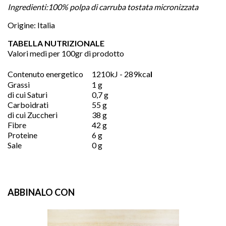
Ingredienti:100% polpa di carruba tostata micronizzata
Origine: Italia
TABELLA NUTRIZIONALE
Valori medi per 100gr di prodotto
Contenuto energetico
1210kJ - 289kca
l
Grassi
1 g
di cui Saturi
0,7 g
Carboidrati
55 g
di cui Zuccheri
38 g
Fibre
42 g
Proteine
6 g
Sale
0 g
ABBINALO CON