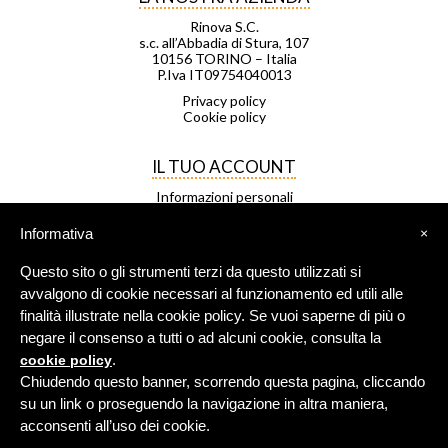
Rinova S.C.
s.c. all’Abbadia di Stura, 107
10156 TORINO – Italia
P.Iva IT09754040013
Privacy policy
Cookie policy
IL TUO ACCOUNT
Informazioni personali
Ordini
Note di credito
Informativa
×
Indirizzi
Buoni
Questo sito o gli strumenti terzi da questo utilizzati si
Le mie liste di desideri
I miei avvisi
avvalgono di cookie necessari al funzionamento ed utili alle
finalità illustrate nella cookie policy. Se vuoi saperne di più o
negare il consenso a tutti o ad alcuni cookie, consulta la
FRANCHISING
.
cookie policy
Negozio Leggero è una rete di
Chiudendo questo banner, scorrendo questa pagina, cliccando
negozi in franchising.
su un link o proseguendo la navigazione in altra maniera,
Per maggiori info
clicca qui
.
acconsenti all’uso dei cookie.