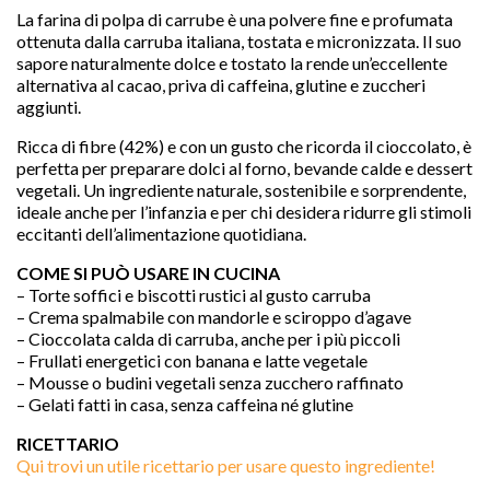
La farina di polpa di carrube è una polvere fine e profumata
ottenuta dalla carruba italiana, tostata e micronizzata. Il suo
sapore naturalmente dolce e tostato la rende un’eccellente
alternativa al cacao, priva di caffeina, glutine e zuccheri
aggiunti.
Ricca di fibre (42%) e con un gusto che ricorda il cioccolato, è
perfetta per preparare dolci al forno, bevande calde e dessert
vegetali. Un ingrediente naturale, sostenibile e sorprendente,
ideale anche per l’infanzia e per chi desidera ridurre gli stimoli
eccitanti dell’alimentazione quotidiana.
COME SI PUÒ USARE IN CUCINA

– Torte soffici e biscotti rustici al gusto carruba
– Crema spalmabile con mandorle e sciroppo d’agave
– Cioccolata calda di carruba, anche per i più piccoli
– Frullati energetici con banana e latte vegetale
– Mousse o budini vegetali senza zucchero raffinato
favorite
– Gelati fatti in casa, senza caffeina né glutine
RICETTARIO
Qui trovi un utile ricettario per usare questo ingrediente!