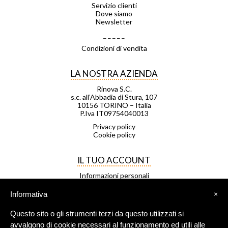
Servizio clienti
Dove siamo
Newsletter
_ _ _ _ _
Condizioni di vendita
LA NOSTRA AZIENDA
Rinova S.C.
s.c. all’Abbadia di Stura, 107
10156 TORINO – Italia
P.Iva IT09754040013
Privacy policy
Cookie policy
IL TUO ACCOUNT
Informazioni personali
Ordini
Note di credito
Informativa
×
Indirizzi
Buoni
Questo sito o gli strumenti terzi da questo utilizzati si
Le mie liste di desideri
I miei avvisi
avvalgono di cookie necessari al funzionamento ed utili alle