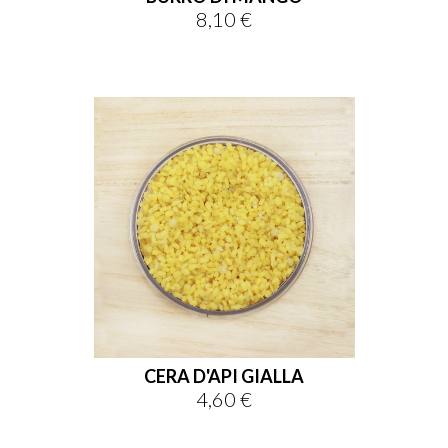
8,10 €
Prezzo
CERA D'API GIALLA
4,60 €
Prezzo