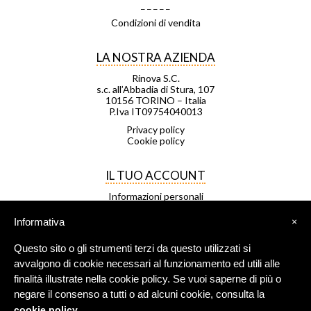
_ _ _ _ _
Condizioni di vendita
LA NOSTRA AZIENDA
Rinova S.C.
s.c. all’Abbadia di Stura, 107
10156 TORINO – Italia
P.Iva IT09754040013
Privacy policy
Cookie policy
IL TUO ACCOUNT
Informazioni personali
Ordini
Note di credito
Informativa
×
Indirizzi
Buoni
Questo sito o gli strumenti terzi da questo utilizzati si
Le mie liste di desideri
I miei avvisi
avvalgono di cookie necessari al funzionamento ed utili alle
finalità illustrate nella cookie policy. Se vuoi saperne di più o
negare il consenso a tutti o ad alcuni cookie, consulta la
FRANCHISING
.
cookie policy