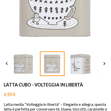
sho




LATTA CUBO - VOLTEGGIA IN LIBERTÀ
6,90 €
Latta media “Volteggia in libertà” – Elegante e allegra, questa
latta è perfetta per conservare tè, tisane, biscotti, caramelle o