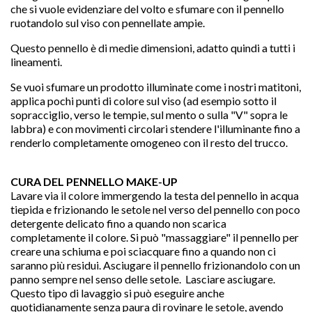
che si vuole evidenziare del volto e sfumare con il pennello
ruotandolo sul viso con pennellate ampie.
Questo pennello è di medie dimensioni, adatto quindi a tutti i
lineamenti.
Se vuoi sfumare un prodotto illuminate come i nostri matitoni,
applica pochi punti di colore sul viso (ad esempio sotto il
sopracciglio, verso le tempie, sul mento o sulla "V" sopra le
labbra) e con movimenti circolari stendere l'illuminante fino a
renderlo completamente omogeneo con il resto del trucco.
CURA DEL PENNELLO MAKE-UP
Lavare via il colore immergendo la testa del pennello in acqua
tiepida e frizionando le setole nel verso del pennello con poco
detergente delicato fino a quando non scarica
completamente il colore. Si può "massaggiare" il pennello per
creare una schiuma e poi sciacquare fino a quando non ci
saranno più residui. Asciugare il pennello frizionandolo con un
panno sempre nel senso delle setole. Lasciare asciugare.
Questo tipo di lavaggio si può eseguire anche
quotidianamente senza paura di rovinare le setole, avendo