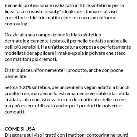
Pennello professionale realizzato in fibre sintetiche per la
linea "a zero waste beauty" ideale per sfumare sul viso
correttori e blush in matita e per ottenere un uniforme
contouring.
Grazie alla sua composizione in filato sintetico
dermatologicamente testato, il pennello è adatto anche alle
pelli più sensibili. Ha un'attaccatura corposa e perfettamente
modellata per applicare il make-up sia in polvere che steso
con matitoni più cremosi.
Distribuisce uniformemente il prodotto, anche con poche
pennellate.

Setola 100% sintetica, per un pennello vegan adatto a trucchi
cruelty free, è un pennello estremamente versatile e la setola
si adatta alla consistenza trucco dei matitoni e delle creme,
ma può essere utilizzato anche per i prodotti in polvere e
favorite
compatti.
COME SI USA
Disegnare sul viso i tratti con i matitoni contouring nei punti