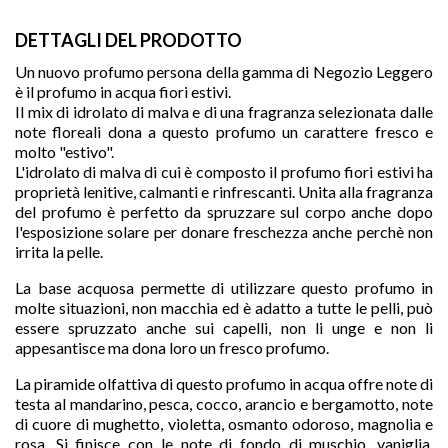
DETTAGLI DEL PRODOTTO
Un nuovo profumo persona della gamma di Negozio Leggero
è il profumo in acqua fiori estivi.
Il mix di idrolato di malva e di una fragranza selezionata dalle
note floreali dona a questo profumo un carattere fresco e
molto "estivo".
L'idrolato di malva di cui è composto il profumo fiori estivi ha
proprietà lenitive, calmanti e rinfrescanti. Unita alla fragranza
del profumo è perfetto da spruzzare sul corpo anche dopo
l'esposizione solare per donare freschezza anche perchè non
irrita la pelle.
La base acquosa permette di utilizzare questo profumo in
molte situazioni, non macchia ed è adatto a tutte le pelli, può

essere spruzzato anche sui capelli, non li unge e non li
appesantisce ma dona loro un fresco profumo.
La piramide olfattiva di questo profumo in acqua offre note di
testa al mandarino, pesca, cocco, arancio e bergamotto, note
favorite
di cuore di mughetto, violetta, osmanto odoroso, magnolia e
rosa.
Si finisce con le note di fondo di muschio, vaniglia,