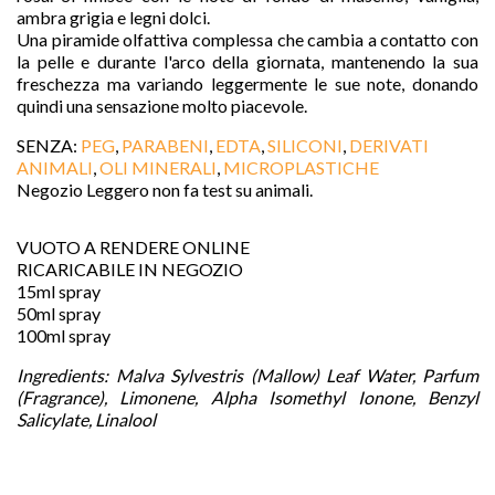
ambra grigia e legni dolci.
Una piramide olfattiva complessa che cambia a contatto con
la pelle e durante l'arco della giornata, mantenendo la sua
freschezza ma variando leggermente le sue note, donando
quindi una sensazione molto piacevole.
SENZA:
PEG
,
PARABENI
,
EDTA
,
SILICONI
,
DERIVATI
ANIMALI
,
OLI MINERALI
,
MICROPLASTICHE
Negozio Leggero non fa test su animali.
VUOTO A RENDERE ONLINE
RICARICABILE IN NEGOZIO
15ml spray
50ml spray
100ml spray
Ingredients:
Malva Sylvestris (Mallow) Leaf Water, Parfum
(Fragrance), Limonene, Alpha Isomethyl Ionone, Benzyl
Salicylate, Linalool