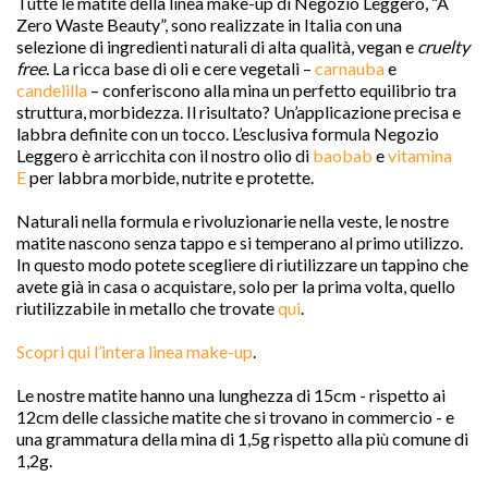
Tutte le matite della linea make-up di Negozio Leggero, “A
Zero Waste Beauty”, sono realizzate in Italia con una
selezione di ingredienti naturali di alta qualità, vegan e
cruelty
favorite
free
. La ricca base di oli e cere vegetali –
carnauba
e
candelilla
– conferiscono alla mina un perfetto equilibrio tra
struttura, morbidezza. Il risultato? Un’applicazione precisa e
labbra definite con un tocco. L’esclusiva formula Negozio
Leggero è arricchita con il nostro olio di
baobab
e
vitamina
E
per labbra morbide, nutrite e protette.
Naturali nella formula e rivoluzionarie nella veste, le nostre
matite nascono senza tappo e si temperano al primo utilizzo.
In questo modo potete scegliere di riutilizzare un tappino che
avete già in casa o acquistare, solo per la prima volta, quello
riutilizzabile in metallo che trovate
qui
.
Scopri
qui l’intera linea make-up
.
Le nostre matite hanno una lunghezza di 15cm - rispetto ai
12cm delle classiche matite che si trovano in commercio - e
una grammatura della mina di 1,5g rispetto alla più comune di
1,2g.