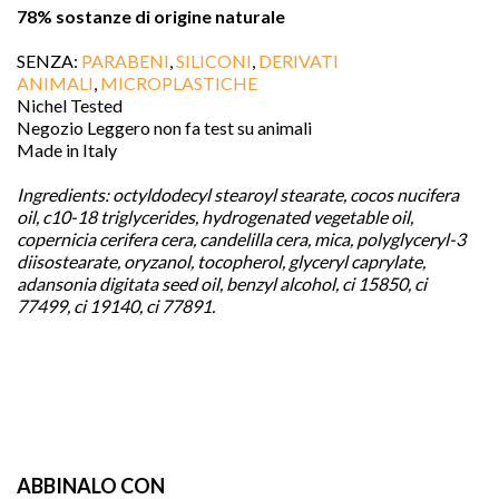
78% sostanze di origine naturale
SENZA:
PARABENI
,
SILICONI
,
DERIVATI
ANIMALI
,
MICROPLASTICHE
Nichel Tested
Negozio Leggero non fa test su animali
Made in Italy
Ingredients:
octyldodecyl stearoyl stearate, cocos nucifera
oil, c10-18 triglycerides, hydrogenated vegetable oil,
copernicia cerifera cera, candelilla cera, mica, polyglyceryl-3
diisostearate, oryzanol, tocopherol, glyceryl caprylate,
adansonia digitata seed oil, benzyl alcohol, ci 15850, ci
77499, ci 19140, ci 77891.
ABBINALO CON