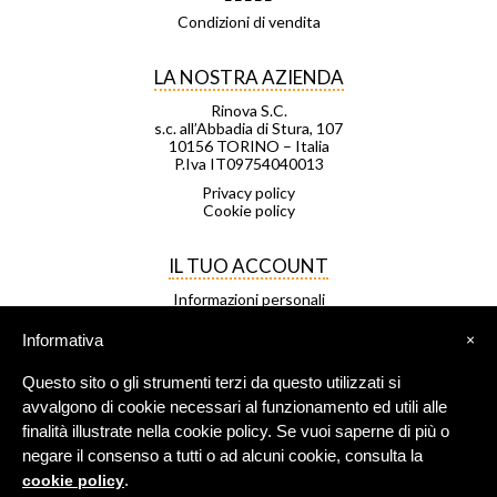
Condizioni di vendita
LA NOSTRA AZIENDA
Rinova S.C.
s.c. all’Abbadia di Stura, 107
10156 TORINO – Italia
P.Iva IT09754040013
Privacy policy
Cookie policy
IL TUO ACCOUNT
Informazioni personali
Ordini
Note di credito
Informativa
×
Indirizzi
Buoni
Questo sito o gli strumenti terzi da questo utilizzati si
Le mie liste di desideri
I miei avvisi
avvalgono di cookie necessari al funzionamento ed utili alle
finalità illustrate nella cookie policy. Se vuoi saperne di più o
negare il consenso a tutti o ad alcuni cookie, consulta la
FRANCHISING
.
cookie policy
Negozio Leggero è una rete di