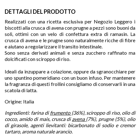
DETTAGLI DEL PRODOTTO
Realizzati con una ricetta esclusiva per Negozio Leggero i
biscotti alla crusca di avena con prugne a pezzi sono buoni da
soli, ottimi con un velo di confettura extra di ramasin. La
crusca di avena e le prugne sono naturalmente ricche di fibre
e aiutano a regolarizzare il transito intestinale.
Sono senza derivati animali e senza zucchero raffinato ma
dolcificati con sciroppo di riso.
Ideali da inzuppare a colazione, oppure da sgranocchiare per
uno spuntino pomeridiano con un buon infuso. Per mantenere
la fragranza di questi frollini consigliamo di conservarli in una
scatola di latta.

Origine: Italia
Ingredienti: farina di
frumento
(36%), sciroppo di riso, olio di
cocco, amido di mais, crusca di
avena
(7%), prugne (5%), olio
di girasole, agenti lievitanti: bicarbonato di sodio e cremor
favorite
tartaro, aroma naturale arancio.