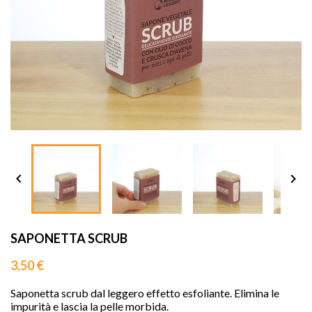
sho




SAPONETTA SCRUB
3,50 €
Saponetta scrub dal leggero effetto esfoliante. Elimina le
impurità e lascia la pelle morbida.