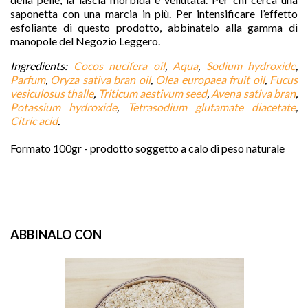
saponetta con una marcia in più. Per intensificare l’effetto
esfoliante di questo prodotto, abbinatelo alla gamma di
manopole del Negozio Leggero.
Ingredients: 
Cocos nucifera oil
, 
Aqua
, 
Sodium hydroxide
, 
Parfum
, 
Oryza sativa bran oil
, 
Olea europaea fruit oil
, 
Fucus 
vesiculosus thalle
, 
Triticum aestivum seed
, 
Avena sativa bran
, 
Potassium hydroxide
, 
Tetrasodium glutamate diacetate
, 
Citric acid
.

Formato 100gr - prodotto soggetto a calo di peso naturale
favorite
ABBINALO CON