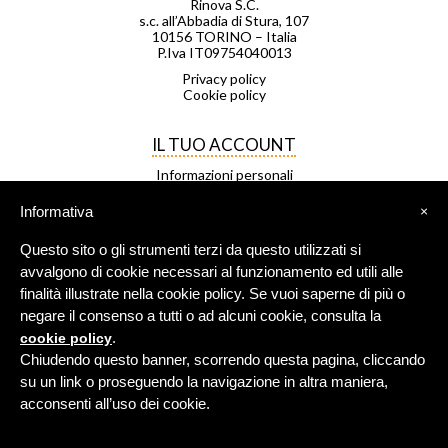
Rinova S.C.
s.c. all’Abbadia di Stura, 107
10156 TORINO – Italia
P.Iva IT09754040013
Privacy policy
Cookie policy
IL TUO ACCOUNT
Informazioni personali
Ordini
Note di credito
Informativa
×
Indirizzi
Buoni
Questo sito o gli strumenti terzi da questo utilizzati si
Le mie liste di desideri
I miei avvisi
avvalgono di cookie necessari al funzionamento ed utili alle
finalità illustrate nella cookie policy. Se vuoi saperne di più o
negare il consenso a tutti o ad alcuni cookie, consulta la
FRANCHISING
.
cookie policy
Negozio Leggero è una rete di
Chiudendo questo banner, scorrendo questa pagina, cliccando
negozi in franchising.
su un link o proseguendo la navigazione in altra maniera,
Per maggiori info
clicca qui
.
acconsenti all’uso dei cookie.