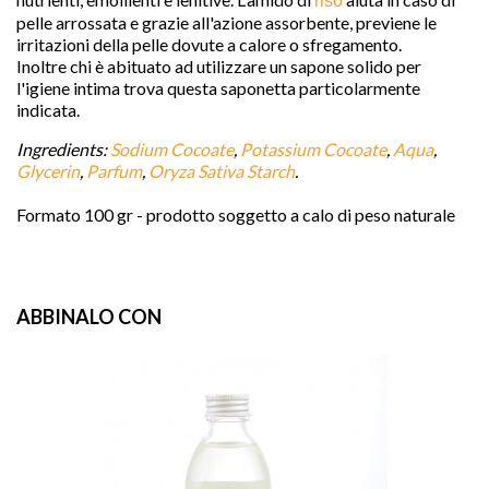
riso
pelle arrossata e grazie all'azione assorbente, previene le
irritazioni della pelle dovute a calore o sfregamento.
Inoltre chi è abituato ad utilizzare un sapone solido per
l'igiene intima trova questa saponetta particolarmente
indicata.
Ingredients:
Sodium Cocoate
, 
Potassium Cocoate
, 
Aqua
, 
Glycerin
, 
Parfum
, 
Oryza Sativa Starch
.
Formato 100 gr - prodotto soggetto a calo di peso naturale

ABBINALO CON
favorite