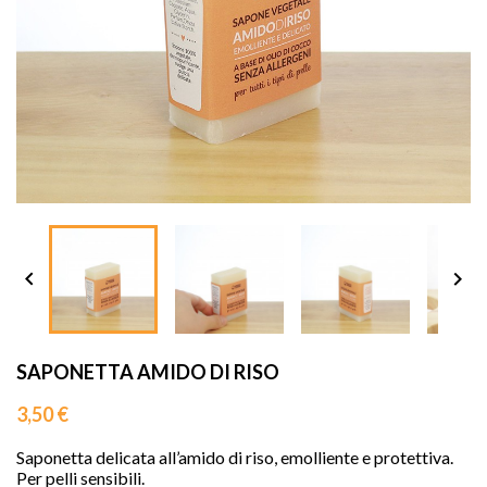
sho




SAPONETTA AMIDO DI RISO
3,50 €
Saponetta delicata all’amido di riso, emolliente e protettiva.
Per pelli sensibili.