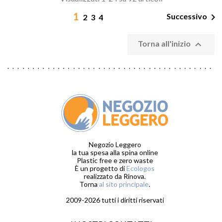
1

Successivo
2
3
4

Torna all'inizio
Negozio Leggero
la tua spesa alla spina online
Plastic free e zero waste
È un progetto di
Ecologos
realizzato da Rinova.
Torna
al sito principale
.
2009-2026 tutti i diritti riservati