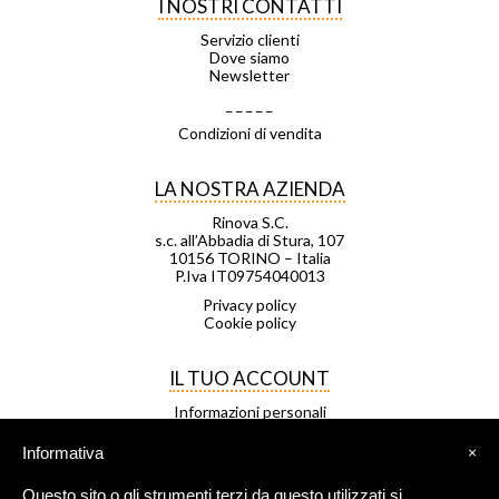
I NOSTRI CONTATTI
Servizio clienti
Dove siamo
Newsletter
_ _ _ _ _
Condizioni di vendita
LA NOSTRA AZIENDA
Rinova S.C.
s.c. all’Abbadia di Stura, 107
10156 TORINO – Italia
P.Iva IT09754040013
Privacy policy
Cookie policy
IL TUO ACCOUNT
Informazioni personali
Ordini
Note di credito
Informativa
×
Indirizzi
Buoni
Questo sito o gli strumenti terzi da questo utilizzati si