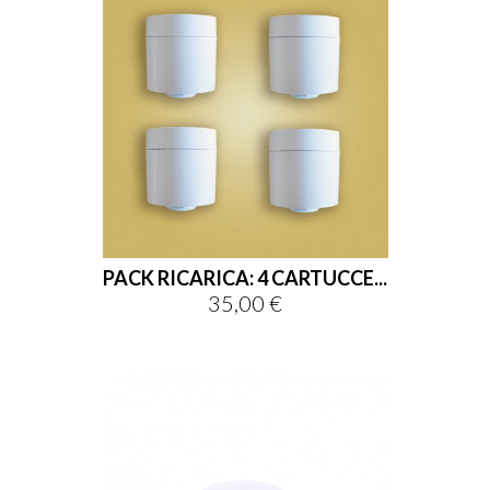
PACK RICARICA: 4 CARTUCCE...
35,00 €
Prezzo