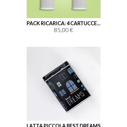
PACK RICARICA: 4 CARTUCCE...
85,00 €
Prezzo
LATTA PICCOLA BEST DREAMS