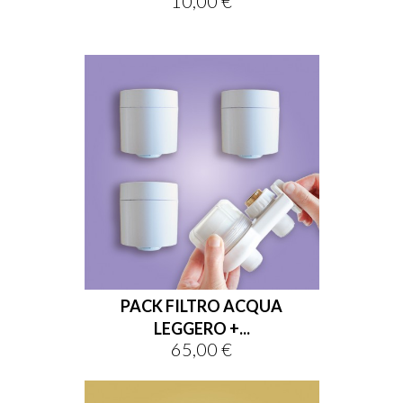
10,00 €
PACK FILTRO ACQUA
LEGGERO +...
65,00 €
Prezzo