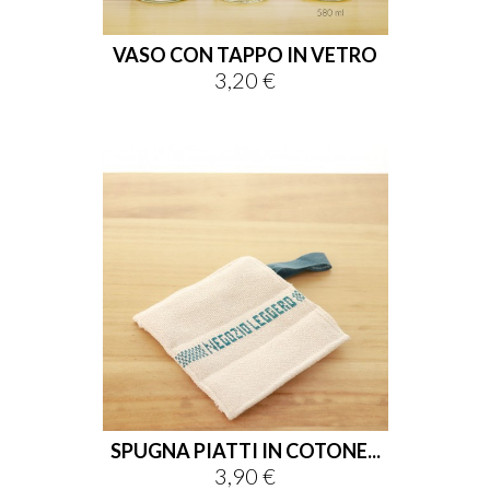
VASO CON TAPPO IN VETRO
3,20 €
Prezzo
SPUGNA PIATTI IN COTONE...
3,90 €
Prezzo