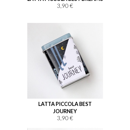
3,90 €
Prezzo
LATTA PICCOLA BEST
JOURNEY
3,90 €
Prezzo