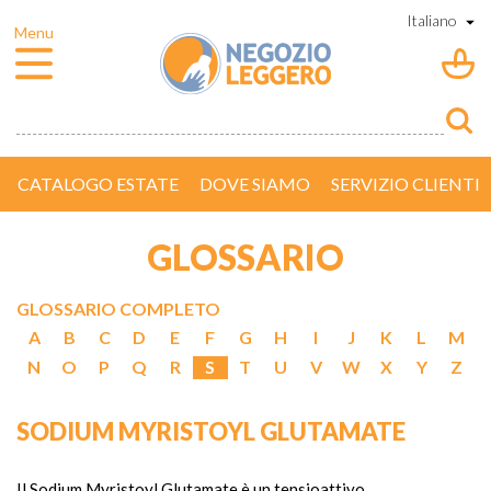
CATALOGO ESTATE
DOVE SIAMO
SERVIZIO CLIENTI
GLOSSARIO
GLOSSARIO COMPLETO
A
B
C
D
E
F
G
H
I
J
K
L
M
N
O
P
Q
R
S
T
U
V
W
X
Y
Z
SODIUM MYRISTOYL GLUTAMATE
Il Sodium Myristoyl Glutamate è un tensioattivo