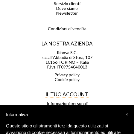
Servizio clienti
Dove siamo
Newsletter
_ _ _ _ _
Condizioni di vendita
LA NOSTRA AZIENDA
Rinova S.C.
s.c. all’Abbadia di Stura, 107
10156 TORINO – Italia
P.Iva IT09754040013
Privacy policy
Cookie policy
IL TUO ACCOUNT
Informazioni personali
Ordini
Note di credito
Informativa
×
Indirizzi
Buoni
Questo sito o gli strumenti terzi da questo utilizzati si
Le mie liste di desideri
I miei avvisi
avvalgono di cookie necessari al funzionamento ed utili alle