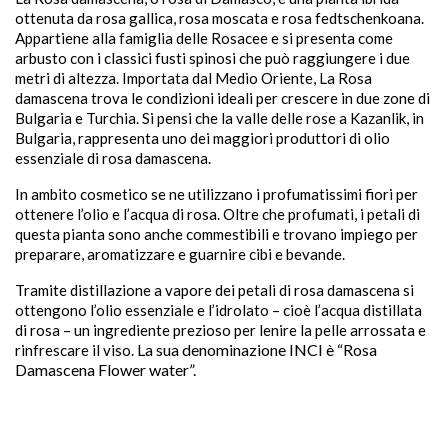
ottenuta da rosa gallica, rosa moscata e rosa fedtschenkoana.
Appartiene alla famiglia delle Rosacee e si presenta come
arbusto con i classici fusti spinosi che può raggiungere i due
metri di altezza. Importata dal Medio Oriente, La Rosa
damascena trova le condizioni ideali per crescere in due zone di
Bulgaria e Turchia. Si pensi che la valle delle rose a Kazanlik, in
sho
Bulgaria, rappresenta uno dei maggiori produttori di olio

essenziale di rosa damascena.

In ambito cosmetico se ne utilizzano i profumatissimi fiori per
ottenere l’olio e l’acqua di rosa. Oltre che profumati, i petali di
questa pianta sono anche commestibili e trovano impiego per
preparare, aromatizzare e guarnire cibi e bevande.
Tramite distillazione a vapore dei petali di rosa damascena si
ottengono l’olio essenziale e l’idrolato – cioè l’acqua distillata
di rosa – un ingrediente prezioso per lenire la pelle arrossata e
La sua denominazione INCI è “R
osa
rinfrescare il viso.
Damascena Flower water”.