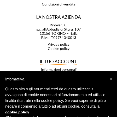
Condizioni di vendita
LA NOSTRA AZIENDA
Rinova S.C.
s.c. all’Abbadia di Stura, 107
10156 TORINO – Italia
P.Iva IT09754040013
Privacy policy
Cookie policy
IL TUO ACCOUNT
Informazioni personali
Ordini
Note di credito
Informativa
×
Indirizzi
Buoni
Questo sito o gli strumenti terzi da questo utilizzati si
Le mie liste di desideri
I miei avvisi
avvalgono di cookie necessari al funzionamento ed utili alle
finalità illustrate nella cookie policy. Se vuoi saperne di più o
negare il consenso a tutti o ad alcuni cookie, consulta la
FRANCHISING
.
cookie policy
Negozio Leggero è una rete di