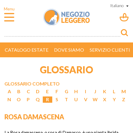
CATALOGO ESTATE
DOVE SIAMO
SERVIZIO CLIENTI
GLOSSARIO
GLOSSARIO COMPLETO
A
B
C
D
E
F
G
H
I
J
K
L
M
N
O
P
Q
R
S
T
U
V
W
X
Y
Z
ROSA DAMASCENA
La Rosa damascena, o rosa di Damasco, è una pianta ibrida