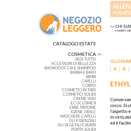
ALLEN
imball
CHI SI
i nostri co
CATALOGO ESTATE
COSMETICA
VEDI TUTTO
GLOSSA
ACCESSORI DI BELLEZZA
BAGNODOCCIA E SHAMPOO
A
B
BARBA E BAFFI
BIMBI
CAPELLI
ETHYL
CORPO
COSMETICI IN TABS
COSMETICI SOLIDI
CREME VISO
Conservant
ECOCOSMESI
cocco. Si 
ERBE TINTORIE
l’aspetto e
IGIENE ORALE
MASCHERE CAPELLI
In virtù d
OLI ESSENZIALI
ed è facil
OLI VEGETALI E BURRI
PORTA SOLIDI