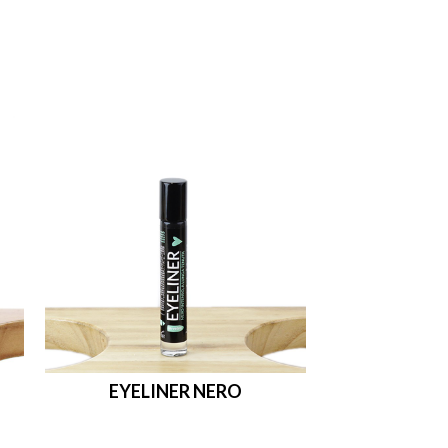

shopping_cart

EYELINER NERO