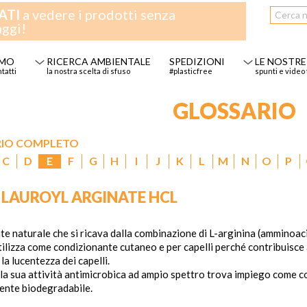
ATI
a vedere i prodotti senza
aggi!
AMO
RICERCA AMBIENTALE
SPEDIZIONI
LE NOSTRE
ntatti
la nostra scelta di sfuso
#plasticfree
spunti e video 
GLOSSARIO
RIO COMPLETO
C
D
E
F
G
H
I
J
K
L
M
N
O
P
 LAUROYL ARGINATE HCL
e naturale che si ricava dalla combinazione di L-arginina (amminoacido
utilizza come condizionante cutaneo e per capelli perché contribuisce
 la lucentezza dei capelli.
ella sua attività antimicrobica ad ampio spettro trova impiego come 
mente biodegradabile.