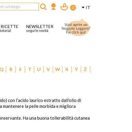

IT
0
 RICETTE
NEWSLETTER
tutorial
segui le novità
Q
R
S
T
U
V
W
X
Y
Z
) con l’acido laurico estratto dall’olio di
 a mantenere la pelle morbida e migliora
conservante. Ha una buona tollerabilità cutanea