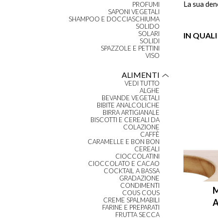
La sua den
PROFUMI
SAPONI VEGETALI
SHAMPOO E DOCCIASCHIUMA
SOLIDO
SOLARI
IN QUALI
SOLIDI
SPAZZOLE E PETTINI
VISO
ALIMENTI
VEDI TUTTO
ALGHE
BEVANDE VEGETALI
BIBITE ANALCOLICHE
BIRRA ARTIGIANALE
BISCOTTI E CEREALI DA
COLAZIONE
CAFFÈ
CARAMELLE E BON BON
CEREALI
CIOCCOLATINI
CIOCCOLATO E CACAO
COCKTAIL A BASSA
GRADAZIONE
CONDIMENTI
COUS COUS
CREME SPALMABILI
A
FARINE E PREPARATI
FRUTTA SECCA