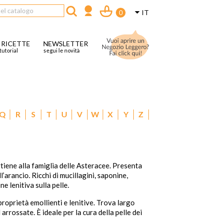

IT
0
 RICETTE
NEWSLETTER
tutorial
segui le novità
Q
R
S
T
U
V
W
X
Y
Z
rtiene alla famiglia delle Asteracee. Presenta
ll’arancio. Ricchi di mucillagini, saponine,
ne lenitiva sulla pelle.
 proprietà emollienti e lenitive. Trova largo
 arrossate. È ideale per la cura della pelle dei