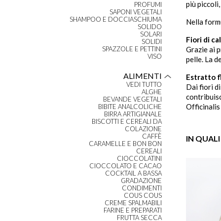
più piccoli
PROFUMI
SAPONI VEGETALI
SHAMPOO E DOCCIASCHIUMA
Nella formu
SOLIDO
SOLARI
Fiori di c
SOLIDI
SPAZZOLE E PETTINI
Grazie ai p
VISO
pelle. La 
ALIMENTI
Estratto f
VEDI TUTTO
Dai fiori d
ALGHE
contribuis
BEVANDE VEGETALI
Officinalis
BIBITE ANALCOLICHE
BIRRA ARTIGIANALE
BISCOTTI E CEREALI DA
COLAZIONE
CAFFÈ
IN QUALI
CARAMELLE E BON BON
CEREALI
CIOCCOLATINI
CIOCCOLATO E CACAO
COCKTAIL A BASSA
GRADAZIONE
CONDIMENTI
COUS COUS
CREME SPALMABILI
FARINE E PREPARATI
FRUTTA SECCA