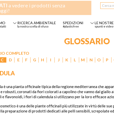
ATI
a vedere i prodotti senza
aggi!
AMO
RICERCA AMBIENTALE
SPEDIZIONI
LE NOSTRE
ntatti
la nostra scelta di sfuso
#plasticfree
spunti e video 
GLOSSARIO
RIO COMPLETO
C
D
E
F
G
H
I
J
K
L
M
N
O
P
NDULA
la è una pianta officinale tipica della regione mediterranea che appa
i e robusti, coronati da fiori colorati a capolino che vanno dal giallo a
 e flavonoidi, i fiori di calendula si utilizzano per la loro efficace azio
osmetico è una delle piante officinali più utilizzate in virtù delle sue
la preparazione di prodotti dedicati alle pelli sensibili, screpolate ed