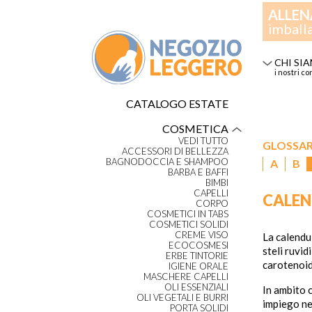
ALLEN
imball
CHI SI
i nostri co
CATALOGO ESTATE
COSMETICA
VEDI TUTTO
GLOSSA
ACCESSORI DI BELLEZZA
BAGNODOCCIA E SHAMPOO
A
B
BARBA E BAFFI
BIMBI
CAPELLI
CALE
CORPO
COSMETICI IN TABS
COSMETICI SOLIDI
CREME VISO
La calendu
ECOCOSMESI
steli ruvid
ERBE TINTORIE
carotenoidi
IGIENE ORALE
MASCHERE CAPELLI
OLI ESSENZIALI
In ambito c
OLI VEGETALI E BURRI
impiego nel
PORTA SOLIDI