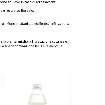
 dona sollievo in caso di arrossamenti.
 e l’estratto floreale.

shopping_cart

 loro azione idratante, emolliente, lenitiva sulla
della pianta: migliora l’idratazione cutanea e
i. La sua denominazione INCI è “Calendula