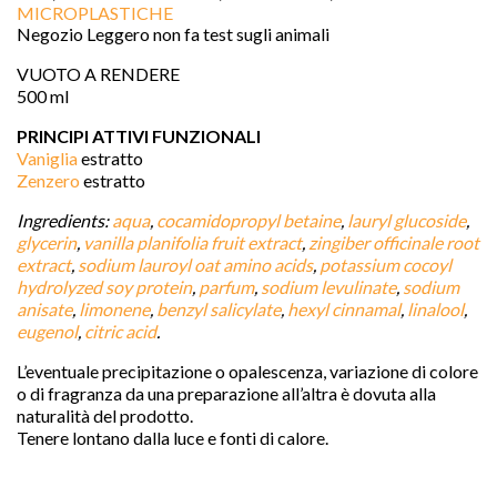
MICROPLASTICHE
Negozio Leggero non fa test sugli animali
VUOTO A RENDERE
500 ml
PRINCIPI ATTIVI FUNZIONALI
Vaniglia
estratto
Zenzero
estratto
Ingredients:
aqua
,
cocamidopropyl betaine
,
lauryl glucoside
,
glycerin
,
vanilla planifolia fruit extract
,
zingiber officinale root
extract
,
sodium lauroyl oat amino acids
,
potassium cocoyl
hydrolyzed soy protein
,
parfum
,
sodium levulinate
,
sodium
anisate
,
limonene
,
benzyl salicylate
,
hexyl cinnamal
,
linalool
,
eugenol
,
citric acid
.
L’eventuale precipitazione o opalescenza, variazione di colore
o di fragranza da una preparazione all’altra è dovuta alla
naturalità del prodotto.
Tenere lontano dalla luce e fonti di calore.