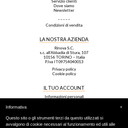
Servizio clienti
Dove siamo
Newsletter
_ _ _ _ _
Condizioni di vendita
LA NOSTRA AZIENDA
Rinova S.C.
s.c. all’Abbadia di Stura, 107
10156 TORINO – Italia
P.Iva IT09754040013
Privacy policy
Cookie policy
IL TUO ACCOUNT
Informazioni personali
Ordini
Note di credito
Informativa
×
Indirizzi
Buoni
Questo sito o gli strumenti terzi da questo utilizzati si
Le mie liste di desideri
I miei avvisi
avvalgono di cookie necessari al funzionamento ed utili alle