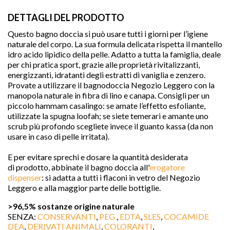
DETTAGLI DEL PRODOTTO
Questo bagno doccia si può usare tutti i giorni per l’igiene
naturale del corpo. La sua formula delicata rispetta il mantello
idro acido lipidico della pelle. Adatto a tutta la famiglia, deale
per chi pratica sport, grazie alle proprietà rivitalizzanti,
energizzanti, idratanti degli estratti di vaniglia e zenzero.
Provate a utilizzare il bagnodoccia Negozio Leggero con la
manopola naturale in fibra di lino e canapa. Consigli per un
piccolo hammam casalingo: se amate l’effetto esfoliante,
utilizzate la spugna loofah; se siete temerari e amante uno
scrub più profondo scegliete invece il guanto kassa (da non
usare in caso di pelle irritata).
E per evitare sprechi e dosare
la quantità desiderata

di prodotto, abbinate il bagno doccia all'
erogatore
dispenser
: si adatta a tutti i flaconi in vetro del Negozio
Leggero e alla maggior parte delle bottiglie.
>96,5% sostanze origine naturale
favorite
SENZA:
CONSERVANTI
,
PEG
,
EDTA
,
SLES
,
COCAMIDE
DEA
,
DERIVATI ANIMALI
,
COLORANTI
,