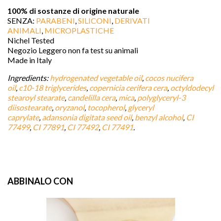
100% di sostanze di origine naturale
SENZA:
PARABENI
,
SILICONI
,
DERIVATI
ANIMALI
,
MICROPLASTICHE
Nichel Tested
Negozio Leggero non fa test su animali
Made in Italy
Ingredients:
hydrogenated vegetable oil
,
cocos nucifera
oil
,
c10-18 triglycerides
,
copernicia cerifera cera
,
octyldodecyl
stearoyl stearate
,
candelilla cera
,
mica
,
polyglyceryl-3
diisostearate
,
oryzanol
,
tocopherol
,
glyceryl
caprylate
,
adansonia digitata seed oil
,
benzyl alcohol
,
CI
77499
,
CI 77891
,
CI 77492
,
CI 77491
.
ABBINALO CON