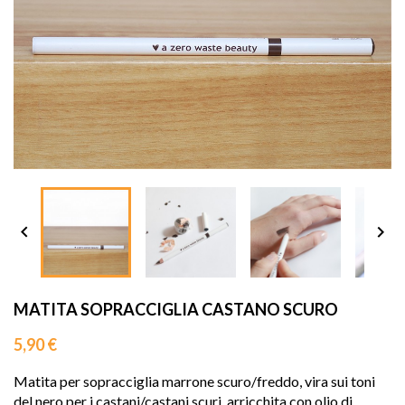
sho




MATITA SOPRACCIGLIA CASTANO SCURO
5,90 €
Matita per sopracciglia 
marrone scuro/freddo, vira sui toni
del nero per i castani/castani scuri
, arricchita con olio di 