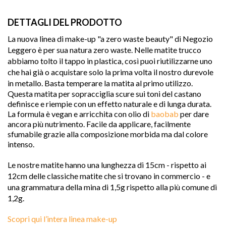
DETTAGLI DEL PRODOTTO
La nuova linea di make-up "a zero waste beauty" di Negozio 
Leggero è per sua natura zero waste. Nelle matite trucco 
abbiamo tolto il tappo in plastica, così puoi riutilizzarne uno 
che hai già o acquistare solo la prima volta il nostro durevole 
in metallo. Basta temperare la matita al primo utilizzo. 
Questa matita per sopracciglia scure sui toni del castano
definisce e riempie con un effetto naturale e di lunga durata.
La formula è vegan e arricchita con olio di
baobab
per dare
ancora più nutrimento. Facile da applicare, facilmente
sfumabile grazie alla composizione morbida ma dal colore
intenso.

Le nostre matite hanno una lunghezza di 15cm - rispetto ai 
12cm delle classiche matite che si trovano in commercio - e 
una grammatura della mina di 1,5g rispetto alla più comune di 
1,2g.
favorite
Scopri qui l’intera linea make-up