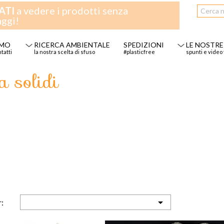
ATI
a vedere i prodotti senza
aggi!
AMO
RICERCA AMBIENTALE
SPEDIZIONI
LE NOSTRE
ntatti
la nostra scelta di sfuso
#plasticfree
spunti e video 
a solidi

: