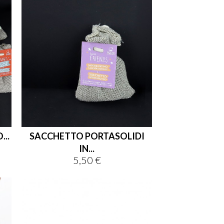

shopping_cart

..
SACCHETTO PORTASOLIDI
IN...
5,50 €
Prezzo