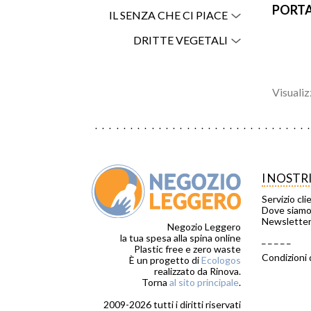
PORTA
IL SENZA CHE CI PIACE
DRITTE VEGETALI
Visualiz
I NOSTR
Servizio cli
Dove siam
Newslette
Negozio Leggero
la tua spesa alla spina online
_ _ _ _ _
Plastic free e zero waste
Condizioni 
È un progetto di
Ecologos
realizzato da Rinova.
Torna
al sito principale
.
2009-2026 tutti i diritti riservati