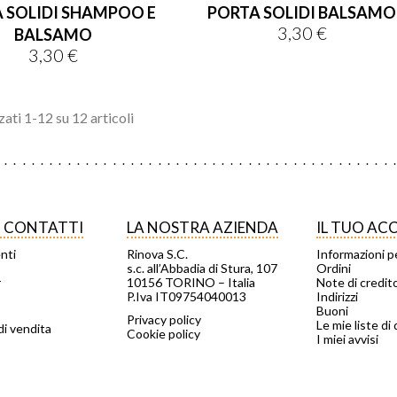
 SOLIDI SHAMPOO E
PORTA SOLIDI BALSAMO
3,30 €
Prezzo
BALSAMO
3,30 €
Prezzo
zati 1-12 su 12 articoli
I CONTATTI
LA NOSTRA AZIENDA
IL TUO A
enti
Rinova S.C.
Informazioni p
o
s.c. all’Abbadia di Stura, 107
Ordini
r
10156 TORINO – Italia
Note di credit
P.Iva IT09754040013
Indirizzi
Buoni
Privacy policy
Le mie liste di 
di vendita
Cookie policy
I miei avvisi