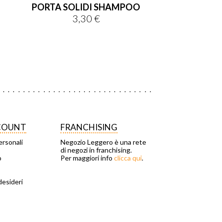
PORTA SOLIDI SHAMPOO
3,30 €
Prezzo
CCOUNT
FRANCHISING
ersonali
Negozio Leggero è una rete
di negozi in franchising.
o
Per maggiori info
clicca qui
.
desideri