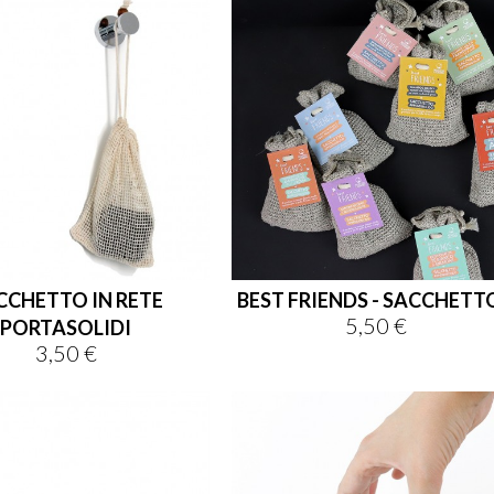
CCHETTO IN RETE
BEST FRIENDS - SACCHETTO.
5,50 €
Prezzo
PORTASOLIDI
3,50 €
Prezzo