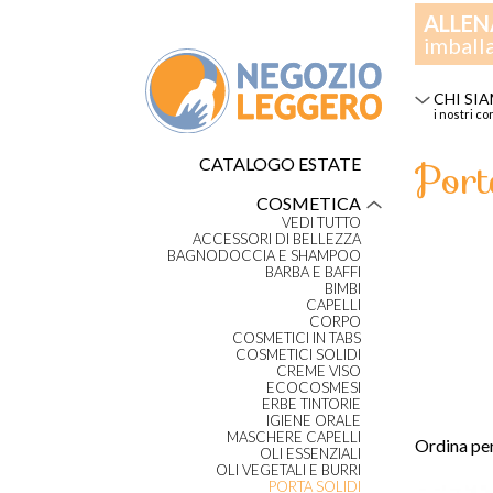
ALLEN
imball
CHI SI
i nostri co
Port
CATALOGO ESTATE
COSMETICA
VEDI TUTTO
ACCESSORI DI BELLEZZA
BAGNODOCCIA E SHAMPOO
BARBA E BAFFI
BIMBI
CAPELLI
CORPO
COSMETICI IN TABS
COSMETICI SOLIDI
CREME VISO
ECOCOSMESI
ERBE TINTORIE
IGIENE ORALE
MASCHERE CAPELLI
Ordina per
OLI ESSENZIALI
OLI VEGETALI E BURRI
PORTA SOLIDI