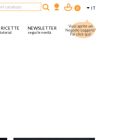

IT
0
 RICETTE
NEWSLETTER
tutorial
segui le novità